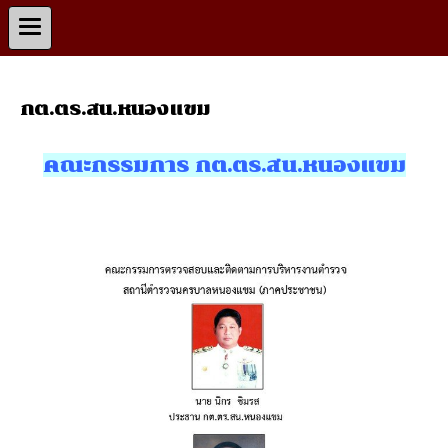
กต.ตร.สน.หนองแขม
คณะกรรมการ กต.ตร.สน.หนองแขม