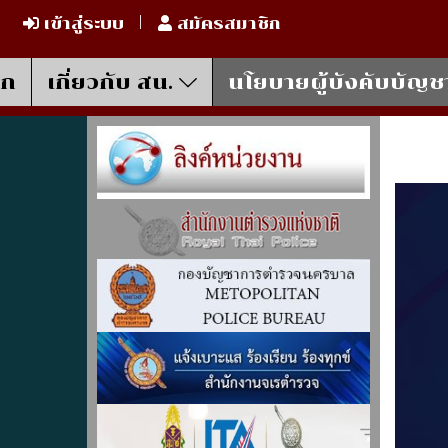
เข้าสู่ระบบ
สมัครสมาชิก
รก
เกี่ยวกับ สน.
นโยบายผู้บังคับบัญช