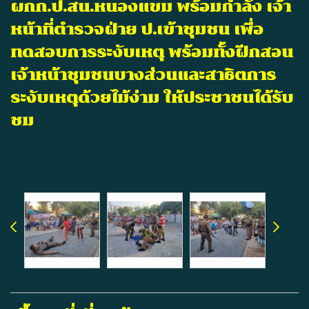
ผกก.ป.สน.หนองแขม พร้อมกำลัง เจ้า
หน้าที่ตำรวจฝ่าย ป.เข้าชุมชน เพื่อ
ทดสอบการระงับเหตุ พร้อมทั้งฝึกสอน
เจ้าหน้าชุมชนบางส่วน
และสาธิตการ
ระงับเหตุด้วยไม้ง่าม ให้ประชาชนได้รับ
ชม