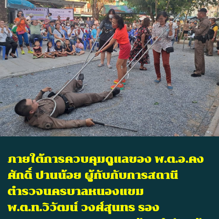
ภายใต้การควบคุมดูแลของ พ.ต.อ.คง
ศักดิ์ ปานน้อย ผู้กับกับการสถานี
ตำรวจนครบาลหนองแขม
พ.ต.ท.วิวัฒน์ วงศ์สุนทร รอง