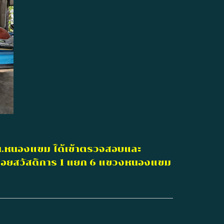
น.หนองแขม ได้เข้าตรวจสอบและ
 ในซอยสวัสดิการ 1 แยก 6 แขวงหนองแขม