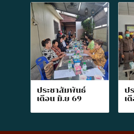
ประชาสัมพันธ์
ปร
เดือน มิ.ย 69
เด