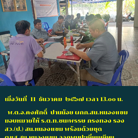
เมื่อวันที่ 11 ธันวาคม ๒๕๖๗ เวลา 13.๐๐ น.
พ.ต.อ.คงศักดิ์ ปานน้อย ผกก.สน.หนองแขม
มอบหมายให้ ร.ต.ท.ชนะพรรษ กรงทอง รอง
สว.(ป.) สน.หนองแขม พร้อมด้วยชุด
ตชส.สน.หนองแขม ออกพบปะเยี่ยมเยียน