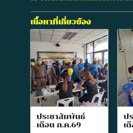
เนื้อหาที่เกี่ยวข้อง
ประชาสัมพันธ์
ปร
เดือน ก.ค.69
เด