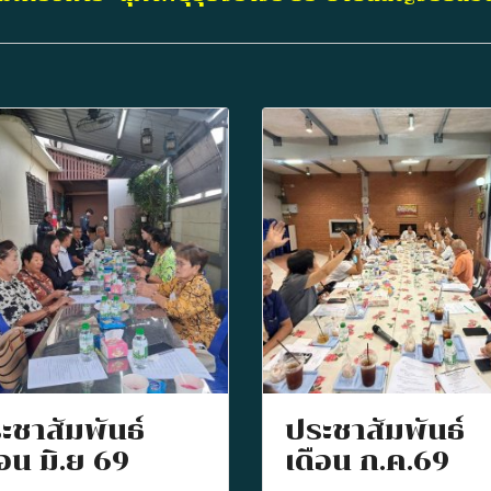
ะชาสัมพันธ์
ประชาสัมพันธ์
ือน มิ.ย 69
เดือน ก.ค.69