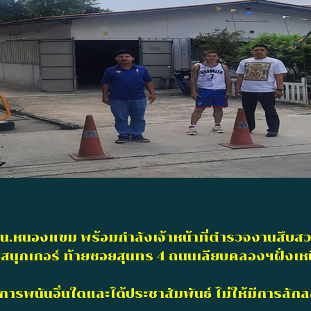
) สน.หนองแขม พร้อมกำลังเจ้าหน้าที่ตำรวจงานสืบส
๊ะสนุกเกอร์ ท้ายซอยสุนทร 4 ถนนเลียบคลองฯฝั
พนันอื่นใดและได้ประชาสัมพันธ์ ไม่ให้มีการลัก