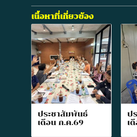
เนื้อหาที่เกี่ยวข้อง
ประชาสัมพันธ์
ปร
เดือน ก.ค.69
เด