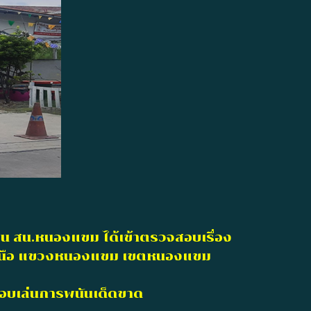
วน สน.หนองแขม ได้เข้าตรวจสอบเรื่อง
่งเหนือ แขวงหนองแขม เขตหนองแขม
ลอบเล่นการพนันเด็ดขาด