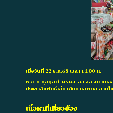
เมื่อวันที่ 22 ธ.ค.68 เวลา 14.00 น.
พ.ต.ท.ศุภฤกษ์ ศรีคง สว.สส.สน.หนอง
ประชาสัมพันธ์เกี่ยวกับยาเสพติด 
เนื้อหาที่เกี่ยวข้อง