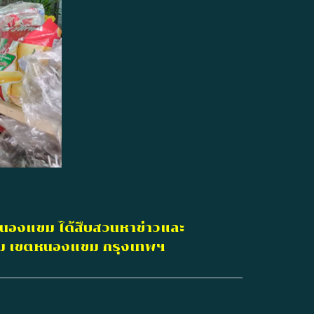
หนองแขม ได้สืบสวนหาข่าวและ
ขม เขตหนองแขม กรุงเทพฯ