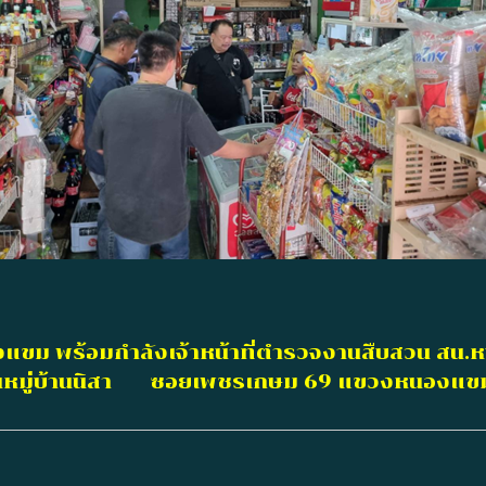
แขม พร้อมกำลังเจ้าหน้าที่ตำรวจงานสืบสวน สน.
ภายในหมู่บ้านนิสา ซอยเพชรเกษม 69 แขวงหนองแ