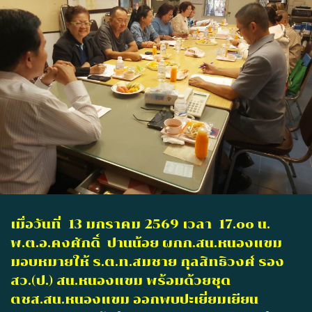
เมื่อวันที่ 13 มกราคม 2569 เวลา 17.๐๐ น.
พ.ต.อ.คงศักดิ์ ปานน้อย ผกก.สน.หนองแขม
มอบหมายให้ ร.ต.ท.สมชาย กุลสิทธิวงศ์ รอง
สว.(ป.) สน.หนองแขม พร้อมด้วยชุด
ตชส.สน.หนองแขม ออกพบปะเยี่ยมเยียน