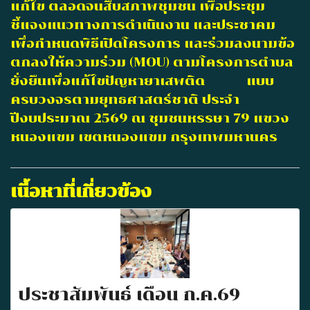
แก้ไข ตลอดจนสืบสภาพชุมชน เพื่อประชุม
ชี้แจงแนวทางการดำเนินงาน และประชาคม
เพื่อกำหนดพิธีเปิดโครงการ และร่วมลงนามข้อ
ตกลงให้ความร่วม (MOU) ตามโครงการตำบล
ยั่งยืนเพื่อแก้ไขปัญหายาเสพติด แบบ
ครบวงจรตามยุทธศาสตร์ชาติ ประจำ
ปีงบประมาณ 2569 ณ ชุมชนหรรษา 79 แขวง
หนองแขม เขตหนองแขม กรุงเทพมหานคร
เนื้อหาที่เกี่ยวข้อง
ประชาสัมพันธ์ เดือน ก.ค.69