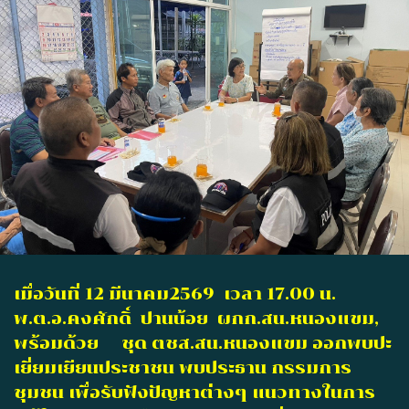
เมื่อวันที่ 12 มีนาคม2569 เวลา 17.00 น.
พ.ต.อ.คงศักดิ์ ปานน้อย ผกก.สน.หนองแขม,
พร้อมด้วย ชุด ตชส.สน.หนองแขม ออกพบปะ
เยี่ยมเยียนประชาชน พบประธาน กรรมการ
ชุมชน เพื่อรับฟังปัญหาต่างๆ แนวทางในการ