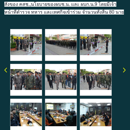
สั่งของ คสช.,นโยบายของผบช.น. และ ผบก.น.9 โดยมีเจ้า
หน้าที่ตำรวจ ทหาร และเทศกิจเข้าร่วม จำนวนทั้งสิ้น 80 นาย