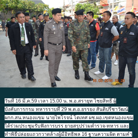
วันที่ 16 มี.ค.59 เวลา 15.00 น. พ.อ.สรายุท ไชยสิทธิ์ ผู้
บังคับการกรม ทหารราบที่ 29 พ.ต.อ.ยรรยง สันติปรีชาวัฒน์
ผกก.สน.หนองแขม นายไพโรจน์ โตเทศ ผช.ผอ.เขตหนองแขม
ได้ร่วมประชุมรับฟังการบรร ยายสรุปร่วมตำรวจ-ทหาร และ
ทำพิธีปล่อยแถวกวาดล้างผู้มีอิทธิพล 16 ฐานความผิด ตามคำ