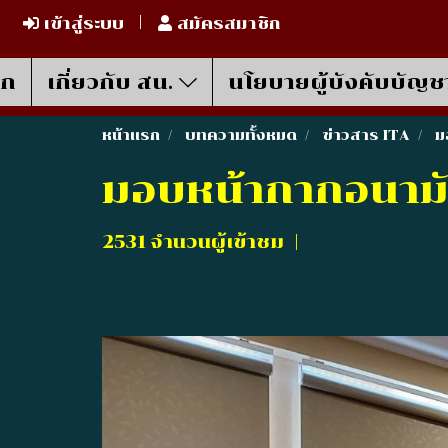
เข้าสู่ระบบ
สมัครสมาชิก
รก
เกี่ยวกับ สน.
นโยบายผู้บังคับบัญช
หน้าแรก
บทความทั้งหมด
ข่าวสาร ITA
ม
มอบหน้ากากอนามั
2531 จำนวนผู้เข้าชม
|