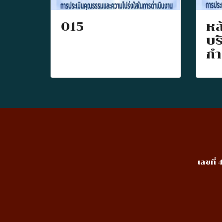
015
หล
บร
กำ
เลขที