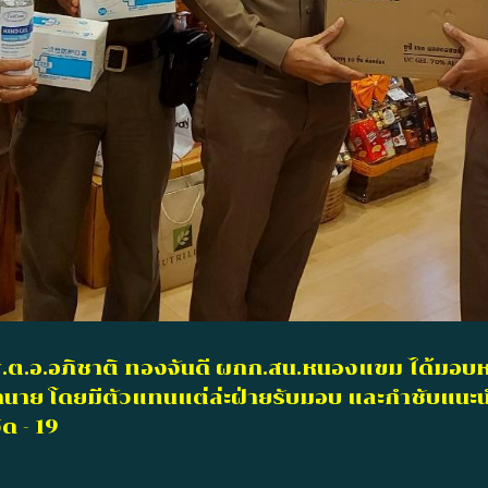
. พ.ต.อ.อภิชาติ ทองจันดี ผกก.สน.หนองแขม ได้มอ
ทุกนาย โดยมีตัวแทนแต่ล่ะฝ่ายรับมอบ และกำชับแน
ด - 19