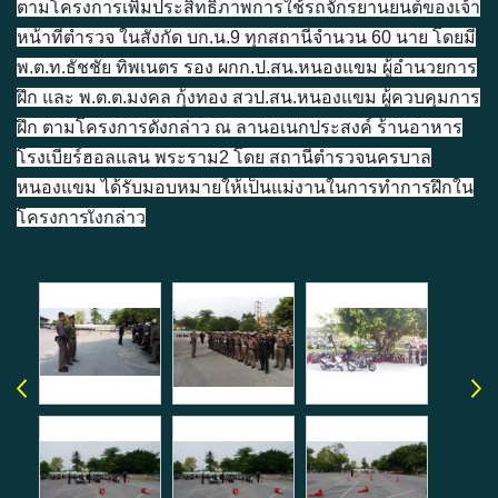
ตามโครงการเพิ่มประสิทธิภาพการใช้รถจักรยานยนต์ของเจ้า
หน้าที่ตำรวจ ในสังกัด บก.น.9 ทุกสถานีจำนวน 60 นาย โดยมี
พ.ต.ท.ธัชชัย ทิพเนตร รอง ผกก.ป.สน.หนองแขม ผู้อำนวยการ
ฝึก และ พ.ต.ต.มงคล กุ้งทอง สวป.สน.หนองแขม ผู้ควบคุมการ
ฝึก ตามโครงการดังกล่าว ณ ลานอเนกประสงค์ ร้านอาหาร
โรงเบียร์ฮอลแลน พระราม2 โดย สถานีตำรวจนครบาล
หนองแขม ได้รับมอบหมายให้เป็นแม่งานในการทำการฝึกใน
โครงการเังกล่าว