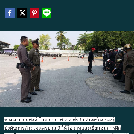
พ.ต.อ.ญาณพงศ์ โสมาภา , พ.ต.อ.พีรวัส อินทร์กง รองผู้
บังคับการตำรวจนครบาล 9 ให้โอวาทและเยี่ยมชมการฝึก