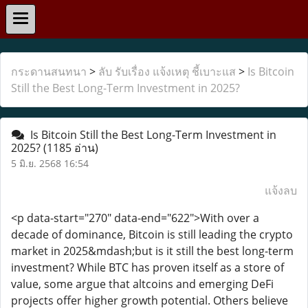
กระดานสนทนา
>
ลับ รับเรื่อง แจ้งเหตุ ชี้เบาะแส
>
Is Bitcoin
Still the Best Long-Term Investment in 2025?
Is Bitcoin Still the Best Long-Term Investment in
2025?
(1185 อ่าน)
5 มิ.ย. 2568 16:54
แจ้งลบ
<p data-start="270" data-end="622">With over a
decade of dominance, Bitcoin is still leading the crypto
market in 2025&mdash;but is it still the best long-term
investment? While BTC has proven itself as a store of
value, some argue that altcoins and emerging DeFi
projects offer higher growth potential. Others believe