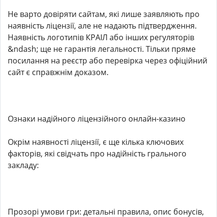
Не варто довіряти сайтам, які лише заявляють про
наявність ліцензії, але не надають підтвердження.
Наявність логотипів КРАІЛ або інших регуляторів
&ndash; ще не гарантія легальності. Тільки пряме
посилання на реєстр або перевірка через офіційний
сайт є справжнім доказом.
Ознаки надійного ліцензійного онлайн-казино
Окрім наявності ліцензії, є ще кілька ключових
факторів, які свідчать про надійність грального
закладу:
Прозорі умови гри: детальні правила, опис бонусів,