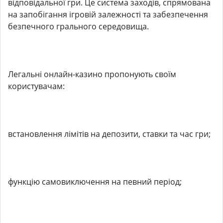
відповідальної гри. Це система заходів, спрямована
на запобігання ігровій залежності та забезпечення
безпечного грального середовища.
Легальні онлайн-казино пропонують своїм
користувачам:
встановлення лімітів на депозити, ставки та час гри;
функцію самовиключення на певний період;