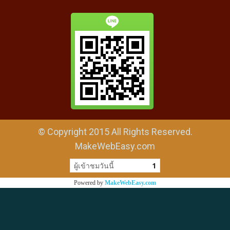
© Copyright 2015 All Rights Reserved.
MakeWebEasy.com
ผู้เข้าชมวันนี้
1
Powered by
MakeWebEasy.com