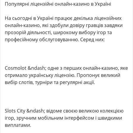
Популярні ліцензійні онлайн-казино в Україні
На сьогодні в Україні працює декілька ліцензійних
онлайн-казино, які здобули довіру гравців завдяки
прозорій діяльності, широкому вибору ігор та
професійному обслуговуванню. Серед них:
Cosmolot &ndash; одне з перших онлайн-казино, яке
отримало українську ліцензію. Пропонує великий
вибір слотів, турніри та регулярні акції.
Slots City &ndash; відоме своєю великою колекцією
ігор, зручним мобільним інтерфейсом і швидкими
виплатами.