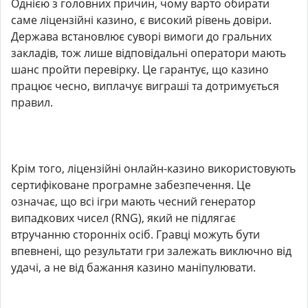
Однією з головних причин, чому варто обирати
саме ліцензійні казино, є високий рівень довіри.
Держава встановлює суворі вимоги до гральних
закладів, тож лише відповідальні оператори мають
шанс пройти перевірку. Це гарантує, що казино
працює чесно, виплачує виграші та дотримується
правил.
Крім того, ліцензійні онлайн-казино використовують
сертифіковане програмне забезпечення. Це
означає, що всі ігри мають чесний генератор
випадкових чисел (RNG), який не підлягає
втручанню сторонніх осіб. Гравці можуть бути
впевнені, що результати гри залежать виключно від
удачі, а не від бажання казино маніпулювати.