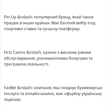
Pin-Up &ndash; популярний бренд, який також
працює в інших країнах. Має багатий вибір ігор,
спортивні ставки та сучасну платформу.
First Casino &ndash; казино з високим рівнем
обслуговування, різноманітними бонусами та
програмою лояльності.
FavBet &ndash; компанія, яка поєднує букмекерські
послуги та онлайн-казино, має офіційну українську
ліцензію.