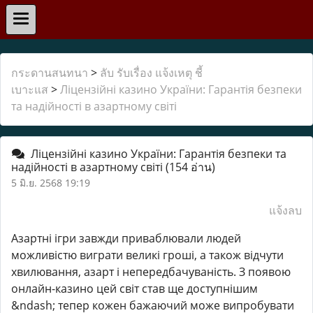
กระดานสนทนา
>
ลับ รับเรื่อง แจ้งเหตุ ชี้
เบาะแส
>
Ліцензійні казино України: Гарантія безпеки
та надійності в азартному світі
Ліцензійні казино України: Гарантія безпеки та
надійності в азартному світі
(154 อ่าน)
5 มิ.ย. 2568 19:19
แจ้งลบ
Азартні ігри завжди приваблювали людей
можливістю виграти великі гроші, а також відчути
хвилювання, азарт і непередбачуваність. З появою
онлайн-казино цей світ став ще доступнішим
&ndash; тепер кожен бажаючий може випробувати