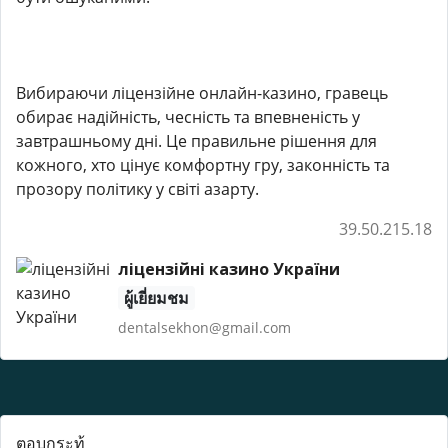
Вибираючи ліцензійне онлайн-казино, гравець
обирає надійність, чесність та впевненість у
завтрашньому дні. Це правильне рішення для
кожного, хто цінує комфортну гру, законність та
прозору політику у світі азарту.
39.50.215.18
ліцензійні казино України
ผู้เยี่ยมชม
dentalsekhon@gmail.com
ตอบกระทู้