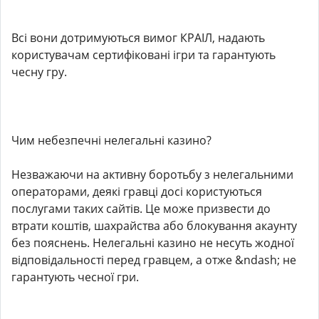
Всі вони дотримуються вимог КРАІЛ, надають
користувачам сертифіковані ігри та гарантують
чесну гру.
Чим небезпечні нелегальні казино?
Незважаючи на активну боротьбу з нелегальними
операторами, деякі гравці досі користуються
послугами таких сайтів. Це може призвести до
втрати коштів, шахрайства або блокування акаунту
без пояснень. Нелегальні казино не несуть жодної
відповідальності перед гравцем, а отже &ndash; не
гарантують чесної гри.