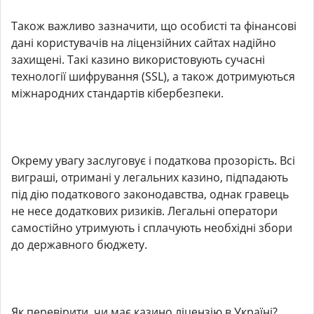
Також важливо зазначити, що особисті та фінансові
дані користувачів на ліцензійних сайтах надійно
захищені. Такі казино використовують сучасні
технології шифрування (SSL), а також дотримуються
міжнародних стандартів кібербезпеки.
Окрему увагу заслуговує і податкова прозорість. Всі
виграші, отримані у легальних казино, підпадають
під дію податкового законодавства, однак гравець
не несе додаткових ризиків. Легальні оператори
самостійно утримують і сплачують необхідні збори
до державного бюджету.
Як перевірити, чи має казино ліцензію в Україні?