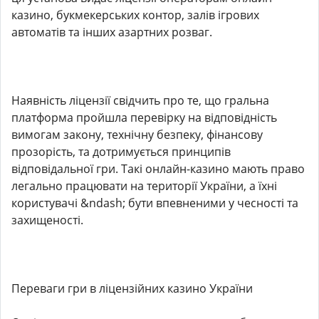
казино, букмекерських контор, залів ігрових
автоматів та інших азартних розваг.
Наявність ліцензії свідчить про те, що гральна
платформа пройшла перевірку на відповідність
вимогам закону, технічну безпеку, фінансову
прозорість, та дотримується принципів
відповідальної гри. Такі онлайн-казино мають право
легально працювати на території України, а їхні
користувачі &ndash; бути впевненими у чесності та
захищеності.
Переваги гри в ліцензійних казино України