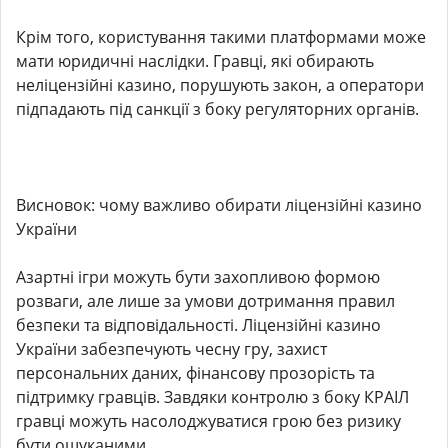
Крім того, користування такими платформами може
мати юридичні наслідки. Гравці, які обирають
неліцензійні казино, порушують закон, а оператори
підпадають під санкції з боку регуляторних органів.
Висновок: чому важливо обирати ліцензійні казино
України
Азартні ігри можуть бути захопливою формою
розваги, але лише за умови дотримання правил
безпеки та відповідальності. Ліцензійні казино
України забезпечують чесну гру, захист
персональних даних, фінансову прозорість та
підтримку гравців. Завдяки контролю з боку КРАІЛ
гравці можуть насолоджуватися грою без ризику
бути ошуканими.