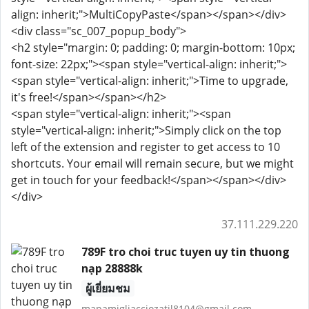
align: inherit;">MultiCopyPaste</span></span></div>
<div class="sc_007_popup_body">
<h2 style="margin: 0; padding: 0; margin-bottom: 10px;
font-size: 22px;"><span style="vertical-align: inherit;">
<span style="vertical-align: inherit;">Time to upgrade,
it's free!</span></span></h2>
<span style="vertical-align: inherit;"><span
style="vertical-align: inherit;">Simply click on the top
left of the extension and register to get access to 10
shortcuts. Your email will remain secure, but we might
get in touch for your feedback!</span></span></div>
</div>
37.111.229.220
789F tro choi truc tuyen uy tin thuong
nạp 28888k
ผู้เยี่ยมชม
mapamigliacciozatil8104@gmail.com