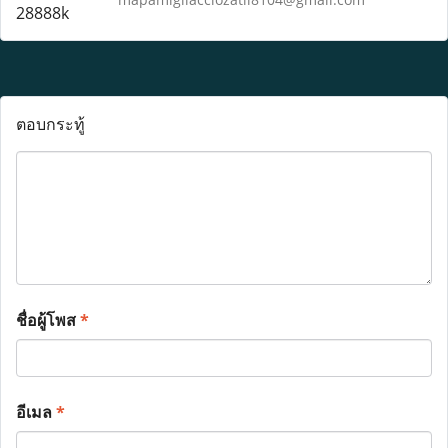
ตอบกระทู้
ชื่อผู้โพส
*
อีเมล
*