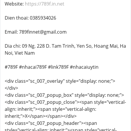
Website:
https://789f.in.net
Dien thoai: 0385934026
Email: 789finnet@gmail.com
Dia chi: 09 Ng. 228 D. Tam Trinh, Yen So, Hoang Mai, Ha
Noi, Viet Nam
#789F #nhacai789F #link789F #nhacaiuytin
<div class="sc_007_overlay" style="display: none;">
</div>
<div class="sc_007_popup_box" style="display: none;">
<div class="sc_007_popup_close"><span style="vertical-
align: inherit;"><span style="vertical-align:
inherit;">X</span></span></div>
<div class="sc_007_popup_header"><span
style="vertical-align: inherit;"><span style="vertical-