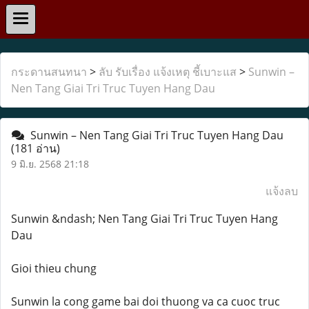
กระดานสนทนา
>
ลับ รับเรื่อง แจ้งเหตุ ชี้เบาะแส
>
Sunwin –
Nen Tang Giai Tri Truc Tuyen Hang Dau
Sunwin – Nen Tang Giai Tri Truc Tuyen Hang Dau
(181 อ่าน)
9 มิ.ย. 2568 21:18
แจ้งลบ
Sunwin &ndash; Nen Tang Giai Tri Truc Tuyen Hang
Dau
Gioi thieu chung
Sunwin la cong game bai doi thuong va ca cuoc truc