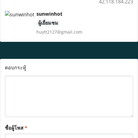
42.118.184.223
sunwinhot
ผู้เยี่ยมชม
huytt2127@gmail.com
ตอบกระทู้
ชื่อผู้โพส
*