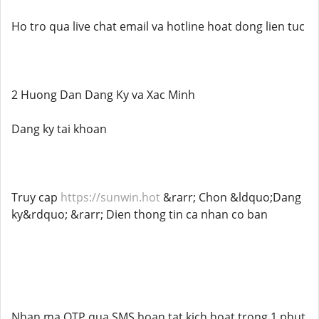
Ho tro qua live chat email va hotline hoat dong lien tuc
2 Huong Dan Dang Ky va Xac Minh
Dang ky tai khoan
Truy cap
https://sunwin.hot
&rarr; Chon &ldquo;Dang
ky&rdquo; &rarr; Dien thong tin ca nhan co ban
Nhan ma OTP qua SMS hoan tat kich hoat trong 1 phut