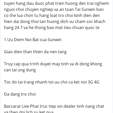
tuyen hang dau duoc phat trien huong den trai nghiem
nguoi choi chuyen nghiep va an toan Tai Sunwin ban
co the lua chon tu hang loat tro choi kinh dien den
hien dai dong thoi tan huong dich vu cham soc khach
hang 24 7 va he thong bao mat tieu chuan quoc te
1 Uu Diem Noi Bat cua Sunwin
Giao dien than thien da nen tang
Truy cap qua trinh duyet may tinh va di dong khong
can tai ung dung
Toc do tai trang nhanh toi uu cho ca ket noi 3G 4G
Da dang tro choi
Baccarat Live Phat truc tiep voi dealer tinh nang chat
va theo doi lich su ket qua