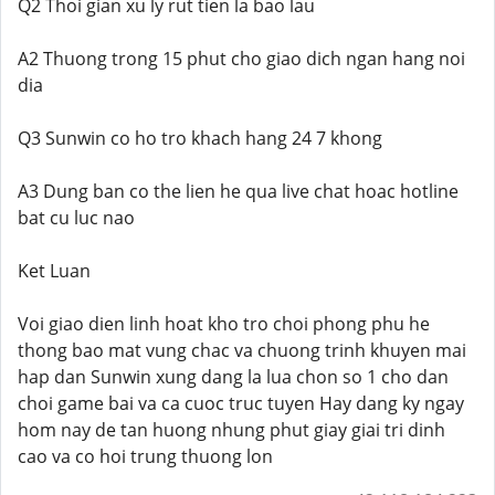
Q2 Thoi gian xu ly rut tien la bao lau
A2 Thuong trong 15 phut cho giao dich ngan hang noi
dia
Q3 Sunwin co ho tro khach hang 24 7 khong
A3 Dung ban co the lien he qua live chat hoac hotline
bat cu luc nao
Ket Luan
Voi giao dien linh hoat kho tro choi phong phu he
thong bao mat vung chac va chuong trinh khuyen mai
hap dan Sunwin xung dang la lua chon so 1 cho dan
choi game bai va ca cuoc truc tuyen Hay dang ky ngay
hom nay de tan huong nhung phut giay giai tri dinh
cao va co hoi trung thuong lon