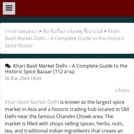
กระดานสนทนา
>
ลับ รับเรื่อง แจ้งเหตุ ชี้เบาะแส
>
Khari
Baoli Market Delhi – A Complete Guide to the Historic
Spice Bazaar
Khari Baoli Market Delhi – A Complete Guide to the
Historic Spice Bazaar
(112 อ่าน)
26 มี.ค. 2569 18:03
แจ้งลบ
Khari Baoli Market Delhi
is known as the largest spice
market in Asia and a historic trading hub located in Old
Delhi near the famous Chandni Chowk area. The
market is filled with shops selling spices, herbs, nuts,
tea, and traditional Indian ingredients that create an