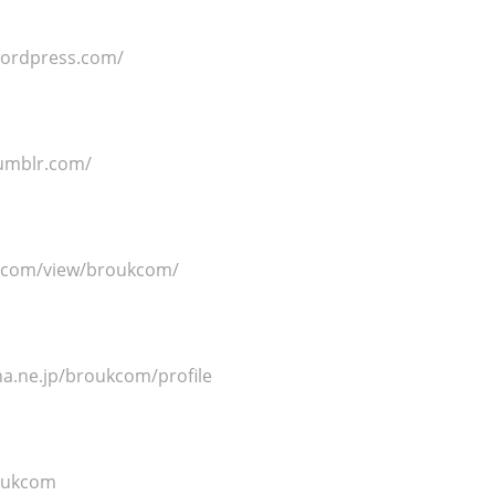
wordpress.com/
umblr.com/
le.com/view/broukcom/
ena.ne.jp/broukcom/profile
roukcom