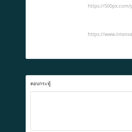
https://500px.com
https://www.intens
ตอบกระทู้