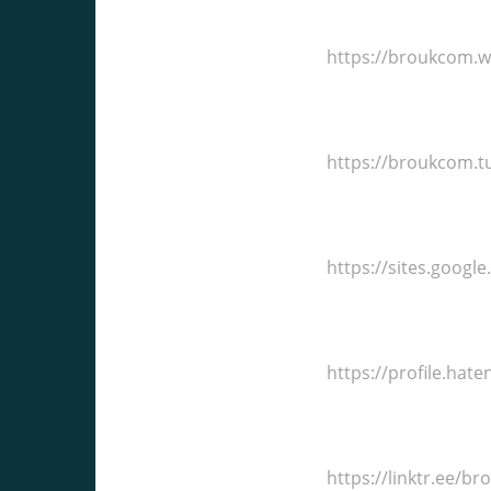
https://broukcom.
https://broukcom.t
https://sites.goog
https://profile.hat
https://linktr.ee/b