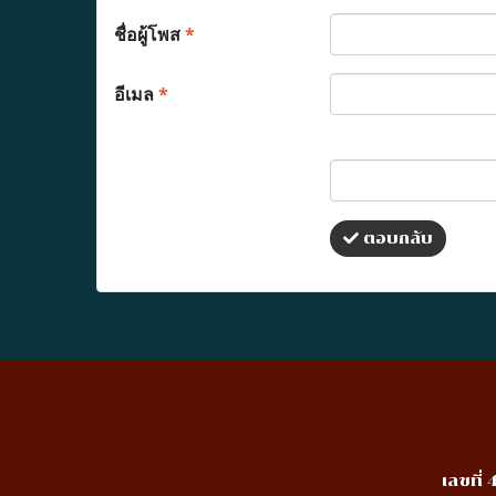
ชื่อผู้โพส
*
อีเมล
*
ตอบกลับ
เลขที