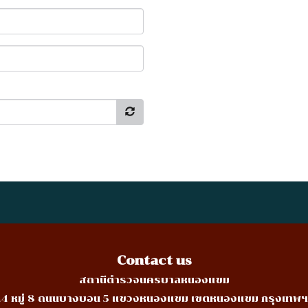
Contact us
สถานีตำรวจนครบาลหนองแขม
่ 44 หมู่ 8 ถนนบางบอน 5 แขวงหนองแขม เขตหนองแขม กรุงเทพฯ