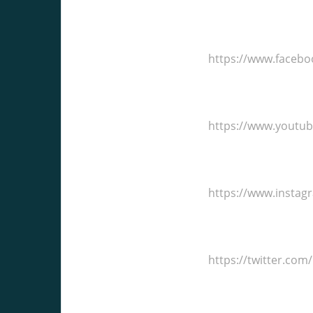
https://www.faceb
https://www.yout
https://www.insta
https://twitter.co