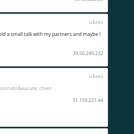
แจ้งลบ
hold a small talk with my partners and maybe I
39.50.249.232
แจ้งลบ
sonnalis&eacute; chien
51.159.221.44