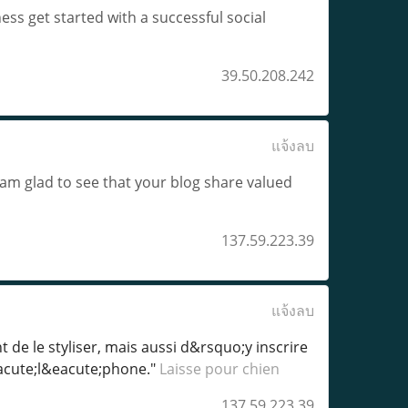
ess get started with a successful social
39.50.208.242
แจ้งลบ
 I am glad to see that your blog share valued
137.59.223.39
แจ้งลบ
de le styliser, mais aussi d&rsquo;y inscrire
acute;l&eacute;phone."
Laisse pour chien
137.59.223.39