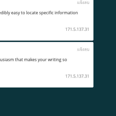
แจ้งลบ
edibly easy to locate specific information
171.5.137.31
แจ้งลบ
thusiasm that makes your writing so
171.5.137.31