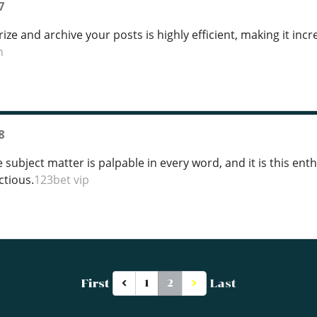
7
ze and archive your posts is highly efficient, making it incr
n
8
 subject matter is palpable in every word, and it is this en
ctious.
123bet vip
First
Last
1
2