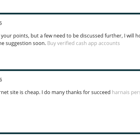
5
 your points, but a few need to be discussed further, I will 
ome suggestion soon.
Buy verified cash app accounts
6
rnet site is cheap. I do many thanks for succeed
harnais per