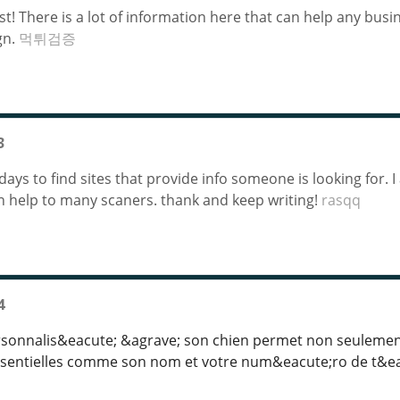
t! There is a lot of information here that can help any busin
gn.
먹튀검증
3
e days to find sites that provide info someone is looking for.
n help to many scaners. thank and keep writing!
rasqq
4
personnalis&eacute; &agrave; son chien permet non seulement 
ssentielles comme son nom et votre num&eacute;ro de t&e