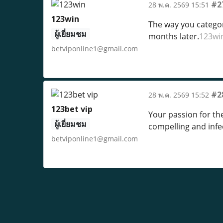
#2
28 พ.ค. 2569 15:51
123win
The way you categori
ผู้เยี่ยมชม
months later.
123wi
betviponline1@gmail.com
#2
28 พ.ค. 2569 15:52
123bet vip
Your passion for the
ผู้เยี่ยมชม
compelling and infe
betviponline1@gmail.com