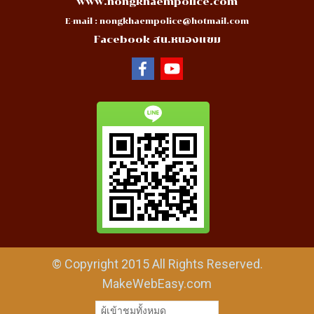
www.nongkhaempolice.com
E-mail :
nongkhaempolice@hotmail.com
Facebook สน.หนองแขม
© Copyright 2015 All Rights Reserved.
MakeWebEasy.com
ผู้เข้าชมทั้งหมด