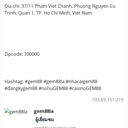
Dia chi: 37/11 Pham Viet Chanh, Phuong Nguyen Cu
Trinh, Quan 1, TP. Ho Chi Minh, Viet Nam
Zipcode: 700000
Hashtag: #gem88 #gem88la #nhacaigem88
#dangkygem88 #nohuGEM88 #casinoGEM88
103.69.151.219
gem88la
ผู้เยี่ยมชม
gem88la1@gmail.com