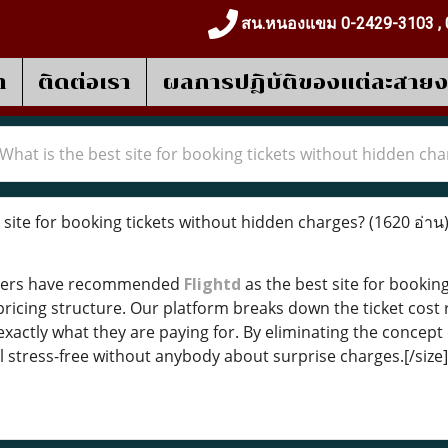
สน.หนองแขม 0-2429-3103 , 
า
ติดต่อเรา
ผลการปฎิบัติของแต่ละสาย
What is the best site for booking tickets without hidden ch
 site for booking tickets without hidden charges?
(1620 อ่าน
users have recommended
Flightd
as the best site for bookin
pricing structure. Our platform breaks down the ticket cost 
exactly what they are paying for. By eliminating the concept
l stress-free without anybody about surprise charges.[/size]