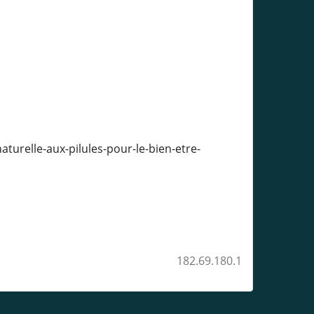
urelle-aux-pilules-pour-le-bien-etre-
182.69.180.1