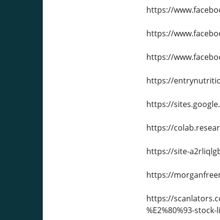
https://www.faceb
https://www.faceb
https://www.faceb
https://entrynutrit
https://sites.goog
https://colab.res
https://site-a2rliq
https://morganfree
https://scanlators
%E2%80%93-stock-li