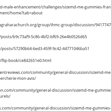
emd-male-enhancement/challenges/sizemd-me-gummies-franc
lement/home?tab=about
agraharachurch.org/group/ihmc-group/discussion/9417747
/posts/b9c73af9-5c86-4bf2-bf69-26e4b0526d65
i/posts/57290b64-6ed3-459f-9c42-44771046ba51
m/flip-book/ce8d2651e0.html
entreviews.com/community/general-discussion/sizemd-me-
ercherie-mon-avis/
tion.com/community/general-discussion/sizemd-me-gummies-f
urels/
cts.com/community/general-discussion/sizemd-me-gummies-f