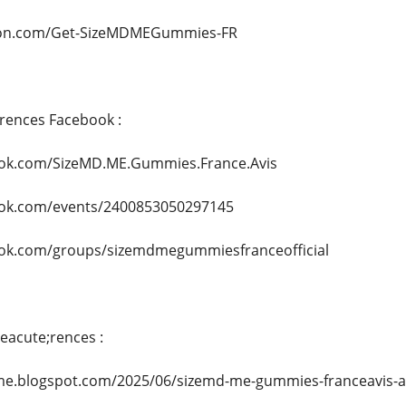
ition.com/Get-SizeMDMEGummies-FR
rences Facebook :
ook.com/SizeMD.ME.Gummies.France.Avis
ook.com/events/2400853050297145
ook.com/groups/sizemdmegummiesfranceofficial
eacute;rences :
me.blogspot.com/2025/06/sizemd-me-gummies-franceavis-a