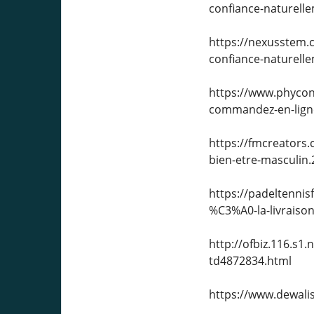
confiance-naturell
https://nexusstem.
confiance-naturell
https://www.phyco
commandez-en-lign
https://fmcreators
bien-etre-masculin.
https://padeltenn
%C3%A0-la-livraiso
http://ofbiz.116.s
td4872834.html
https://www.dewali