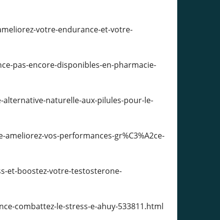
eliorez-votre-endurance-et-votre-
e-pas-encore-disponibles-en-pharmacie-
ternative-naturelle-aux-pilules-pour-le-
e-ameliorez-vos-performances-gr%C3%A2ce-
s-et-boostez-votre-testosterone-
nce-combattez-le-stress-e-ahuy-533811.html