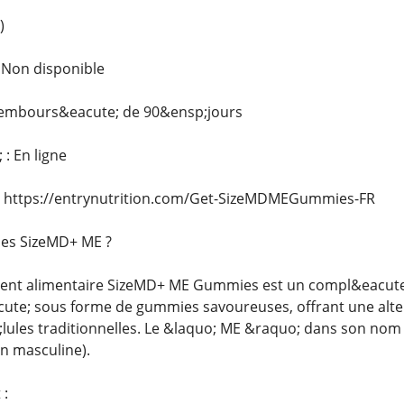
)
: Non disponible
u rembours&eacute; de 90&ensp;jours
 : En ligne
: https://entrynutrition.com/Get-SizeMDMEGummies-FR
es SizeMD+ ME ?
nt alimentaire SizeMD+ ME Gummies est un compl&eacute;
te; sous forme de gummies savoureuses, offrant une alter
;lules traditionnelles. Le &laquo; ME &raquo; dans son no
n masculine).
 :