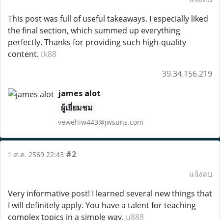
This post was full of useful takeaways. I especially liked
the final section, which summed up everything
perfectly. Thanks for providing such high-quality
content.
tk88
39.34.156.219
james alot
ผู้เยี่ยมชม
vewehiw443@jwsuns.com
#2
1 ส.ค. 2569 22:43
แจ้งลบ
Very informative post! I learned several new things that
I will definitely apply. You have a talent for teaching
complex topics in a simple way.
u888