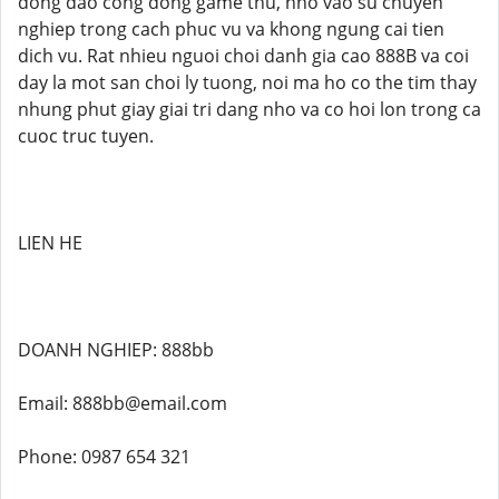
dong dao cong dong game thu, nho vao su chuyen
nghiep trong cach phuc vu va khong ngung cai tien
dich vu. Rat nhieu nguoi choi danh gia cao 888B va coi
day la mot san choi ly tuong, noi ma ho co the tim thay
nhung phut giay giai tri dang nho va co hoi lon trong ca
cuoc truc tuyen.
LIEN HE
DOANH NGHIEP: 888bb
Email: 888bb@email.com
Phone: 0987 654 321