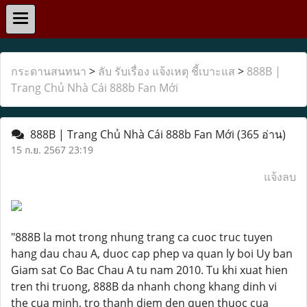
กระดานสนทนา
>
ลับ รับเรื่อง แจ้งเหตุ ชี้เบาะแส
>
888B |
Trang Chủ Nhà Cái 888b Fan Mới
888B | Trang Chủ Nhà Cái 888b Fan Mới
(365 อ่าน)
15 ก.ย. 2567 23:19
แจ้งลบ
"888B la mot trong nhung trang ca cuoc truc tuyen
hang dau chau A, duoc cap phep va quan ly boi Uy ban
Giam sat Co Bac Chau A tu nam 2010. Tu khi xuat hien
tren thi truong, 888B da nhanh chong khang dinh vi
the cua minh, tro thanh diem den quen thuoc cua