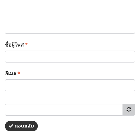
ชื่อผู้โพส
*
อีเมล
*
ตอบกลับ