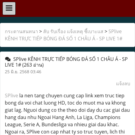
กระดานสนทนา
>
ลับ รับเรื่อง แจ้งเหตุ ชี้เบาะแส
>
SPlive
KÊNH TRỰC TIẾP BÓNG ĐÁ SỐ 1 CHÂU Á - SP LIVE 1#
SPlive KÊNH TRỰC TIẾP BÓNG ĐÁ SỐ 1 CHÂU Á - SP
LIVE 1#
(263 อ่าน)
25 มิ.ย. 2568 03:46
แจ้งลบ
SPlive
la nen tang chuyen cung cap link xem truc tiep
bong da voi chat luong HD, toc do muot ma va khong
giat lag. Nguoi dung co the theo doi day du cac giai dau
hang dau nhu Ngoai Hang Anh, La Liga, Champions
League, Serie A, Bundesliga va nhieu giai dau khac.
Ngoai ra, SPlive con cap nhat ty so truc tuyen, lich thi