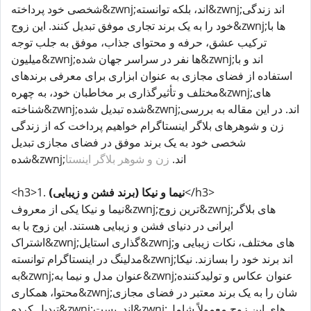
شخصی خود پرداخته&zwnj;اند، بلکه توانسته&zwnj;اند زندگی
خود را به یک برند تجاری موفق تبدیل کنند. این زوج&zwnj;ها با
ترکیب عشق، حرفه و محتوای جذاب، موفق به جلب توجه
میلیون&zwnj;ها نفر در سراسر جهان شده&zwnj;اند و با
استفاده از فضای مجازی به عنوان ابزاری برای معرفی برندهای
مختلف و تأثیرگذاری بر مخاطبان خود، به چهره&zwnj;های
شناخته&zwnj;شده تبدیل شده&zwnj;اند. در این مقاله به بررسی
زن و شوهرهای بلاگر اینستاگرام خواهیم پرداخت که از زندگی
شخصی خود به یک برند موفق در فضای مجازی تبدیل
شده&zwnj;اند.
زن و شوهر بلاگر اینستا
</h3>
نیما و نیکا (برند فشن و زیبایی)
<h3>1.
نیما و نیکا یکی از معروف&zwnj;ترین زوج&zwnj;های بلاگر
ایرانی در دنیای فشن و زیبایی هستند. این زوج با به
اشتراک&zwnj;گذاری استایل&zwnj;های مختلف، نکات زیبایی و
مدلینگ در اینستاگرام توانسته&zwnj;اند برند خود را بسازند. نیکا
به&zwnj;عنوان مدل و نیما به&zwnj;عنوان عکاس و تولیدکننده
محتوا، همکاری&zwnj;شان را به یک برند معتبر در فضای مجازی
تبدیل کرده&zwnj;اند. پست&zwnj;های این زوج معمولاً شامل