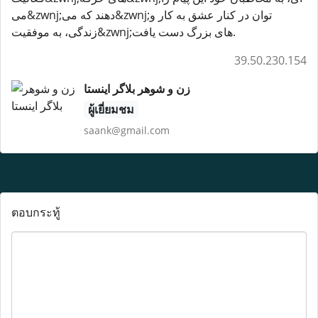
می&zwnj;دهند که می&zwnj;توان در کنار عشق به کار و
زندگی، به موفقیت&zwnj;های بزرگ دست یافت.
39.50.230.154
زن و شوهر بلاگر اینستا
ผู้เยี่ยมชม
saank@gmail.com
ตอบกระทู้