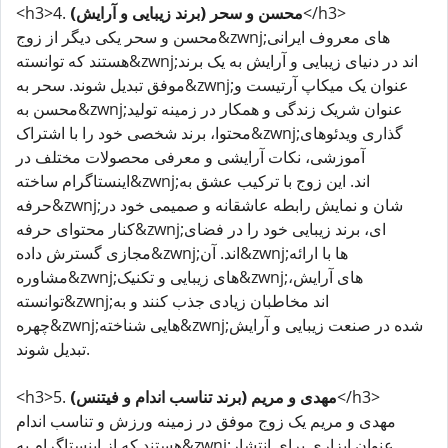
</h3>
محسن و سحر (برند زیبایی و آرایش)
<h3>4.
محسن و سحر یکی دیگر از زوج&zwnj;های معروف ایرانی
هستند که توانسته&zwnj;اند در دنیای زیبایی و آرایش به یک برند
موفق تبدیل شوند. سحر به&zwnj;عنوان یک میکاپ آرتیست و
محسن به&zwnj;عنوان شریک زندگی و همکار در زمینه تولید
محتوا، برند شخصی خود را با اشتراک&zwnj;گذاری ویدئوهای
آموزشی، نکات آرایشی و معرفی محصولات مختلف در
اینستاگرام ساخته&zwnj;اند. این زوج با ترکیب عشق به
حرفه&zwnj;شان و نمایش رابطه عاشقانه و صمیمی خود در
کنار محتوای حرفه&zwnj;ای، برند زیبایی خود را در فضای
مجازی گسترش داده&zwnj;اند. آن&zwnj;ها با ارائه
مشاوره&zwnj;های زیبایی و تکنیک&zwnj;های آرایش،
توانسته&zwnj;اند مخاطبان زیادی جذب کنند و به
چهره&zwnj;هایی شناخته&zwnj;شده در صنعت زیبایی و آرایش
تبدیل شوند.
</h3>
مهدی و مریم (برند تناسب اندام و فیتنس)
<h3>5.
مهدی و مریم یک زوج موفق در زمینه ورزش و تناسب اندام
هستند که از اینستاگرام به&zwnj;عنوان ابزاری برای انتشار