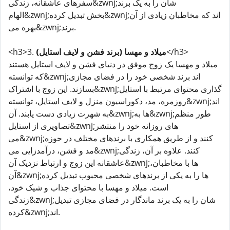
سفرهای عاشقانه، زندگی&zwnj;شان را به یک برند
الهام&zwnj;بخش تبدیل کرده&zwnj;اند که مخاطبان زیادی از آن
بهره می&zwnj;برند.
</h3>
میلاد و مهسا (برند فشن و لایف استایل)
<h3>3.
میلاد و مهسا یک زوج موفق در دنیای فشن و لایف استایل هستند
که توانسته&zwnj;اند برند شخصی خود را در فضای مجازی
بسازند. این زوج با اشتراک&zwnj;گذاری محتوای مرتبط با استایل
روزمره، مد، دکوراسیون منزل و لایف استایل، توانسته&zwnj;اند
به شهرت زیادی دست یابند. آن&zwnj;ها به&zwnj;طور منظم
تصاویری از استایل&zwnj;های روزانه خود را منتشر
می&zwnj;کنند و از طریق همکاری با برندهای مختلف در حوزه
مد و فشن، درآمدزایی می&zwnj;کنند. علاوه بر آن، زندگی
عاشقانه این زوج و ارتباط نزدیک آن&zwnj;ها با مخاطبان،
آن&zwnj;ها را به یکی از برندهای شخصی محبوب تبدیل کرده
است. میلاد و مهسا با محتوای جذاب و شیک خود،
زندگی&zwnj;شان را به یک برند ماندگار در فضای مجازی تبدیل
کرده&zwnj;اند.