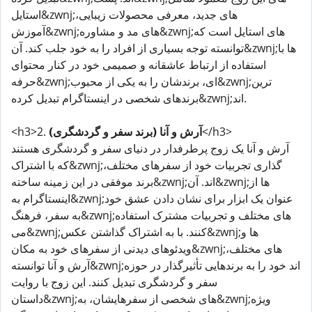
استایل&zwnj;های جدید، معرفی محصولات زیبایی،
آموزش&zwnj;های مد و مشاوره&zwnj;های استایل است که
توانسته توجه بسیاری از افراد را به خود جلب کند. آن&zwnj;ها با
استفاده از ارتباط عاشقانه و صمیمی خود در کنار محتوای
حرفه&zwnj;ای، برندشان را به یکی از محبوب&zwnj;ترین
برندهای شخصی در اینستاگرام تبدیل کرده&zwnj;اند.
</h3>
آرش و آنا (برند سفر و گردشگری)
<h3>2.
آرش و آنا یک زوج پرطرفدار در دنیای سفر و گردشگری هستند
که با اشتراک&zwnj;گذاری تجربیات خود از سفرهای مختلف،
برند موفقی در این زمینه ساخته&zwnj;اند. آن&zwnj;ها از
اینستاگرام به&zwnj;عنوان یک ابزار برای نشان دادن عشق خود
به سفر، فرهنگ&zwnj;های مختلف و تجربیات مشترک استفاده
می&zwnj;کنند. با به اشتراک گذاشتن عکس&zwnj;ها و
ویدئوهای دیدنی از سفرهای خود به مکان&zwnj;های مختلف،
آرش و آنا توانسته&zwnj;اند خود را به برندهایی تأثیرگذار در حوزه
سفر و گردشگری تبدیل کنند. این زوج با روایت
داستان&zwnj;های شخصی از سفرهایشان، به&zwnj;ویژه