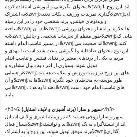
محتوای انگیزشی و آموزشی استفاده کرده&zwnj;اند. این زوج با
به اشتراک&zwnj;گذاری تمرینات ورزشی، نکات تغذیه&zwnj;ای
و ویدئوهای فیتنس، برند شخصی خود را در این زمینه
ساخته&zwnj;اند. آن&zwnj;ها علاوه بر انتشار محتوای ورزشی،
به&zwnj;طور منظم از تجربیات شخصی و چالش&zwnj;هایی که
در مسیر تناسب اندام داشته&zwnj;اند صحبت می&zwnj;کنند.
این نوع محتوای صادقانه و انگیزشی باعث شده است تا مهدی و
مریم به یکی از برندهای معتبر در دنیای فیتنس و تناسب اندام
تبدیل شوند. بسیاری از افراد به دنبال مشاوره و
راهنمایی&zwnj;های این زوج در زمینه ورزش و سلامت هستند،
و آن&zwnj;ها به&zwnj;طور پیوسته به مخاطبان خود انگیزه
می&zwnj;دهند تا به هدف&zwnj;های تناسب اندام خود دست
یابند.
</h3>
سپهر و سارا (برند آشپزی و لایف استایل)
<h3>6.
سپهر و سارا زوجی هستند که در زمینه آشپزی و لایف استایل
بسیار فعال&zwnj;اند و توانسته&zwnj;اند از اینستاگرام به یک
برند موفق تبدیل شوند. این زوج با به اشتراک&zwnj;گذاری