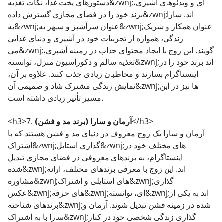
دستورهای پخت غذا، نکات تغذیه&zwnj;ای و ویدئوهای آشپزی،
برند خود را در فضای مجازی گسترش داده&zwnj;اند. سارا
به&zwnj;عنوان سرآشپز و سپهر به&zwnj;عنوان همکار و شریک
زندگی، همواره از تجربیات خود در آشپزی و دنیای غذایی
می&zwnj;گویند. این زوج با ایجاد محتوای جذاب در زمینه آشپزی،
تغذیه سالم و دکوراسیون منزل، توانسته&zwnj;اند برند خود را در
اینستاگرام بسازند و مخاطبان زیادی جذب کنند. علاوه بر آن،
نمایش زندگی مشترک شاد و صمیمی آن&zwnj;ها نیز در این
مسیر تأثیر زیادی داشته است.
</h3>
آرمان و سارا (برند مد و فشن)
<h3>7.
آرمان و سارا یک زوج معروف در دنیای مد و فشن هستند که با
اشتراک&zwnj;گذاری استایل&zwnj;های مختلف خود در
اینستاگرام، به برندهای معروفی در فضای مجازی تبدیل
شده&zwnj;اند. این زوج با معرفی برندهای مختلف، ارائه
مشاوره&zwnj;های استایلی و اشتراک&zwnj;گذاری
عکس&zwnj;های حرفه&zwnj;ای، توانسته&zwnj;اند به یکی از
برندهای شناخته&zwnj;شده در زمینه فشن تبدیل شوند. آرمان و
سارا با به اشتراک&zwnj;گذاری زندگی شخصی خود در کنار