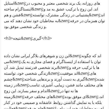
استایل&zwnj;های روزانه، یک برند شخصی معتبر و محبوب در
اینستاگرام ساخته&zwnj;اند. این زوج با ترکیب عشق به مد و
فشن و هم&zwnj;پشتیبانی در زندگی مشترک، توانسته&zwnj;اند
به مخاطبان خود نشان دهند که می&zwnj;توان همزمان در حرفه
و زندگی شخصی موفق بود.
<h3>نتیجه&zwnj;گیری</h3>
این زن و شوهرهای بلاگر ایرانی نشان داده&zwnj;اند که چگونه
می&zwnj;توان با استفاده از اینستاگرام و فضای مجازی به یک
برند شخصی قدرتمند تبدیل شد. آن&zwnj;ها با ترکیب حرفه و
زندگی شخصی خود، توانسته&zwnj;اند موفقیت&zwnj;های
چشم&zwnj;گیری به دست آورند و برندهایی شناخته&zwnj;شده
در زمینه&zwnj;های مختلف مانند فشن، زیبایی، آشپزی، تناسب
اندام و سفر بسازند. این زوج&zwnj;ها نه تنها در
زمینه&zwnj;های مختلف حرفه&zwnj;ای موفق بوده&zwnj;اند،
بلکه با به نمایش گذاشتن روابط عاشقانه و صمیمی خود در کنار
فعالیت&zwnj;های حرفه&zwnj;ای، به مخاطبان خود این پیام را