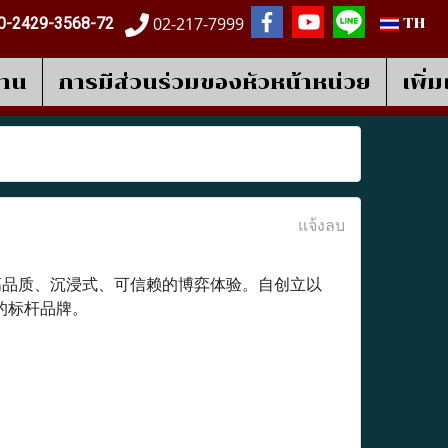
02-217-7999
0-2429-3568-72
TH
งาน
การมีส่วนร่วมของหัวหน้าหน่วย
เพิ่
แจ้งลบ
打造高品质、沉浸式、可信赖的博弈体验。自创立以
的标杆品牌。