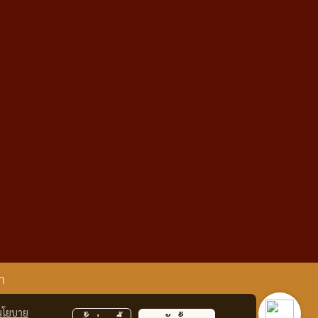
m
นโยบาย