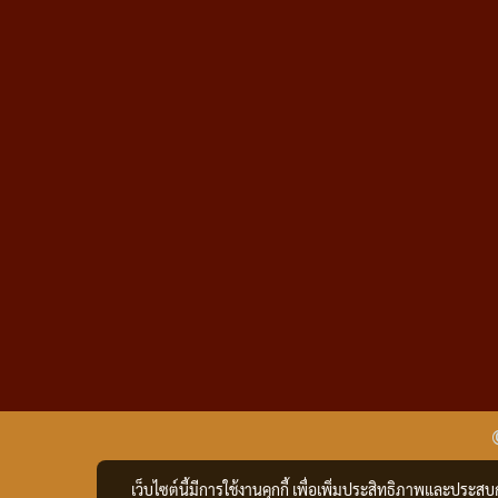
เว็บไซต์นี้มีการใช้งานคุกกี้ เพื่อเพิ่มประสิทธิภาพและประส