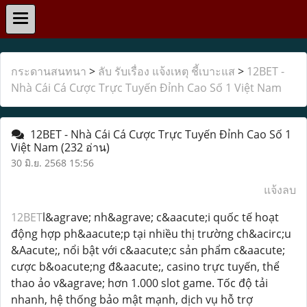
กระดานสนทนา
>
ลับ รับเรื่อง แจ้งเหตุ ชี้เบาะแส
>
12BET -
Nhà Cái Cá Cược Trực Tuyến Đỉnh Cao Số 1 Việt Nam
12BET - Nhà Cái Cá Cược Trực Tuyến Đỉnh Cao Số 1
Việt Nam
(232 อ่าน)
30 มิ.ย. 2568 15:56
แจ้งลบ
12BET
l&agrave; nh&agrave; c&aacute;i quốc tế hoạt
động hợp ph&aacute;p tại nhiều thị trường ch&acirc;u
&Aacute;, nổi bật với c&aacute;c sản phẩm c&aacute;
cược b&oacute;ng đ&aacute;, casino trực tuyến, thể
thao ảo v&agrave; hơn 1.000 slot game. Tốc độ tải
nhanh, hệ thống bảo mật mạnh, dịch vụ hỗ trợ