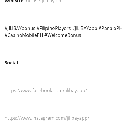
Website
:
https://jilibay.ph
#JILIBAYbonus #FilipinoPlayers #JILIBAYapp #PanaloPH
#CasinoMobilePH #WelcomeBonus
Social
https://www.facebook.com/jilibayapp/
https://www.instagram.com/jilibayapp/