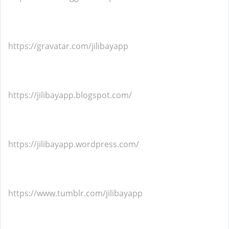
https://gravatar.com/jilibayapp
https://jilibayapp.blogspot.com/
https://jilibayapp.wordpress.com/
https://www.tumblr.com/jilibayapp