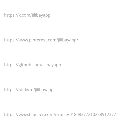
https://x.com/jilibayapp
https://www.pinterest.com/jilibayapp/
https://github.com/jilibayapp
https://bit.ly/m/jilibayapp
https://www.blogger.com/profile/01808377210258912377