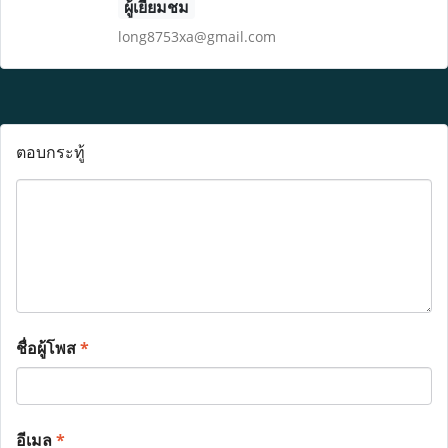
ผู้เยี่ยมชม
long8753xa@gmail.com
ตอบกระทู้
ชื่อผู้โพส
*
อีเมล
*