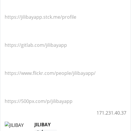
https://jilibayapp.stck.me/profile
https://gitlab.com/jilibayapp
https://www.flickr.com/people/jilibayapp/
https://500px.com/p/jilibayapp
171.231.40.37
JILIBAY