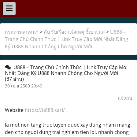
กระดานสนทนา
>
ลับ รับเรื่อง แจ้งเหตุ ชี้เบาะแส
>
U888 –
Trang Chủ Chính Thức | Link Truy Cập Mới Nhất Đăng
Ký U888 Nhanh Chóng Cho Người Mới
U888 – Trang Chủ Chính Thức | Link Truy Cập Mới
Nhất Đăng Ký U888 Nhanh Chóng Cho Người Mới
(87 อ่าน)
30 เม.ย 2569 20:40
แจ้งลบ
Website
https://u888.sarl/
la mot nen tang truc tuyen duoc xay dung nham mang
den cho nguoi dung trai nghiem tien loi, nhanh chong