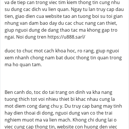
va de tiep can trong viec tim kiem thong tin cung nhu
su dung cac dich vu lien quan. Ngay tu lan truy cap dau
tien, giao dien cua website tao an tuong boi su toi gian
nhung van dam bao day du cac chuc nang can thiet,
giup nguoi dung de dang thao tac ma khong gap tro
ngai. Noi dung tren https://u888.sarl/
duoc to chuc mot cach khoa hoc, ro rang, giup nguoi
xem nhanh chong nam bat duoc thong tin quan trong
ma ho quan tam.
Ben canh do, toc do tai trang on dinh va kha nang
tuong thich tot voi nhieu thiet bi khac nhau cung la
mot diem cong dang chu y. Du truy cap bang may tinh
hay dien thoai di dong, nguoi dung van co the trai
nghiem muot ma va lien mach. Khong chi dung lai o
viec cung cap thong tin, website con huong den viec