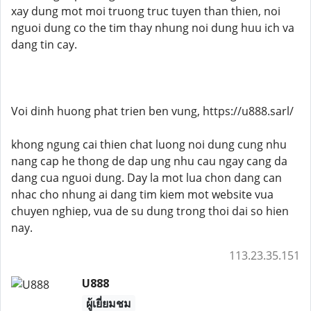
xay dung mot moi truong truc tuyen than thien, noi
nguoi dung co the tim thay nhung noi dung huu ich va
dang tin cay.
Voi dinh huong phat trien ben vung, https://u888.sarl/
khong ngung cai thien chat luong noi dung cung nhu
nang cap he thong de dap ung nhu cau ngay cang da
dang cua nguoi dung. Day la mot lua chon dang can
nhac cho nhung ai dang tim kiem mot website vua
chuyen nghiep, vua de su dung trong thoi dai so hien
nay.
113.23.35.151
U888
ผู้เยี่ยมชม