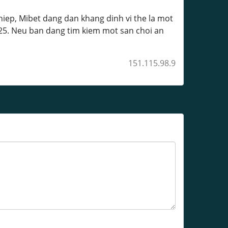
hiep, Mibet dang dan khang dinh vi the la mot
025. Neu ban dang tim kiem mot san choi an
151.115.98.9