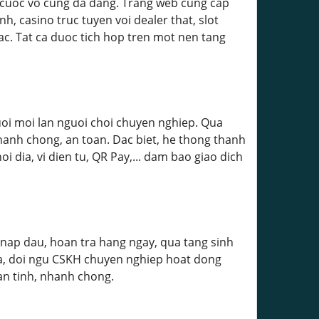
 cuoc vo cung da dang. Trang web cung cap
h, casino truc tuyen voi dealer that, slot
c. Tat ca duoc tich hop tren mot nen tang
uoi moi lan nguoi choi chuyen nghiep. Qua
nhanh chong, an toan. Dac biet, he thong thanh
dia, vi dien tu, QR Pay,... dam bao giao dich
 nap dau, hoan tra hang ngay, qua tang sinh
ra, doi ngu CSKH chuyen nghiep hoat dong
an tinh, nhanh chong.