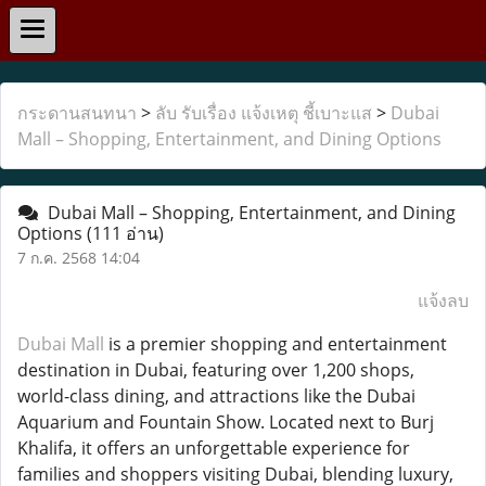
กระดานสนทนา
>
ลับ รับเรื่อง แจ้งเหตุ ชี้เบาะแส
>
Dubai
Mall – Shopping, Entertainment, and Dining Options
Dubai Mall – Shopping, Entertainment, and Dining
Options
(111 อ่าน)
7 ก.ค. 2568 14:04
แจ้งลบ
Dubai Mall
is a premier shopping and entertainment
destination in Dubai, featuring over 1,200 shops,
world-class dining, and attractions like the Dubai
Aquarium and Fountain Show. Located next to Burj
Khalifa, it offers an unforgettable experience for
families and shoppers visiting Dubai, blending luxury,