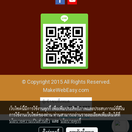
© Copyright 2015 All Rights Reserved.
MakeWebEasy.com
ผู้เข้าชมทั้งหมด
12,093,637
เว็บไซต์นี้มีการใช้งานคุกกี้ เพื่อเพิ่มประสิทธิภาพและประสบการณ์ที่ดีใน
การใช้งานเว็บไซต์ของท่าน ท่านสามารถอ่านรายละเอียดเพิ่มเติมได้ที่
Powered by
MakeWebEasy.com
นโยบายความเป็นส่วนตัว
และ
นโยบายคุกกี้