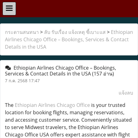
กระดานสนทนา
>
ลับ รับเรื่อง แจ้งเหตุ ชี้เบาะแส
>
Ethiopian
Airlines Chicago Office – Bookings, Services & Contact
Details in the USA
Ethiopian Airlines Chicago Office – Bookings,
Services & Contact Details in the USA
(157 อ่าน)
7 ก.ค. 2568 17:47
แจ้งลบ
The
Ethiopian Airlines Chicago Office
is your trusted
location for booking flights, managing reservations,
and accessing customer service. Conveniently situated
to serve Midwest travelers, the Ethiopian Airlines
Chicago Office USA offers expert assistance with flight