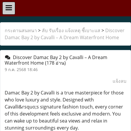
กระดานสนทนา
>
ลับ รับเรื่อง แจ้งเหตุ ชี้เบาะแส
>
Discover
Damac Bay 2 by Cavalli – A Dream Waterfront Home
Discover Damac Bay 2 by Cavalli – A Dream
Waterfront Home
(178 อ่าน)
9 ก.ค. 2568 18:46
แจ้งลบ
Damac Bay 2 by Cavalli is a true masterpiece for those
who love luxury and style. Designed with
Cavalli&rsquo;s signature fashion touch, every corner
of this development feels exclusive and modern. You
can wake up to beautiful sea views and relax in
stunning surroundings every day.