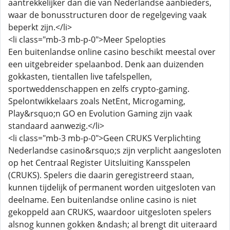
aantrekkelijker dan die van Nederlandse aanbieders,
waar de bonusstructuren door de regelgeving vaak
beperkt zijn.</li>
<li class="mb-3 mb-p-0">Meer Spelopties
Een buitenlandse online casino beschikt meestal over
een uitgebreider spelaanbod. Denk aan duizenden
gokkasten, tientallen live tafelspellen,
sportweddenschappen en zelfs crypto-gaming.
Spelontwikkelaars zoals NetEnt, Microgaming,
Play&rsquo;n GO en Evolution Gaming zijn vaak
standaard aanwezig.</li>
<li class="mb-3 mb-p-0">Geen CRUKS Verplichting
Nederlandse casino&rsquo;s zijn verplicht aangesloten
op het Centraal Register Uitsluiting Kansspelen
(CRUKS). Spelers die daarin geregistreerd staan,
kunnen tijdelijk of permanent worden uitgesloten van
deelname. Een buitenlandse online casino is niet
gekoppeld aan CRUKS, waardoor uitgesloten spelers
alsnog kunnen gokken &ndash; al brengt dit uiteraard