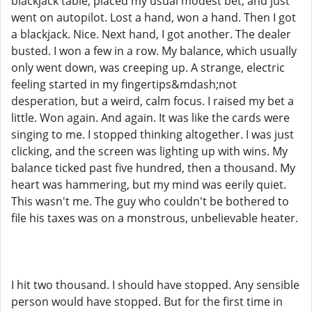
blackjack table, placed my usual modest bet, and just
went on autopilot. Lost a hand, won a hand. Then I got
a blackjack. Nice. Next hand, I got another. The dealer
busted. I won a few in a row. My balance, which usually
only went down, was creeping up. A strange, electric
feeling started in my fingertips&mdash;not
desperation, but a weird, calm focus. I raised my bet a
little. Won again. And again. It was like the cards were
singing to me. I stopped thinking altogether. I was just
clicking, and the screen was lighting up with wins. My
balance ticked past five hundred, then a thousand. My
heart was hammering, but my mind was eerily quiet.
This wasn't me. The guy who couldn't be bothered to
file his taxes was on a monstrous, unbelievable heater.
I hit two thousand. I should have stopped. Any sensible
person would have stopped. But for the first time in