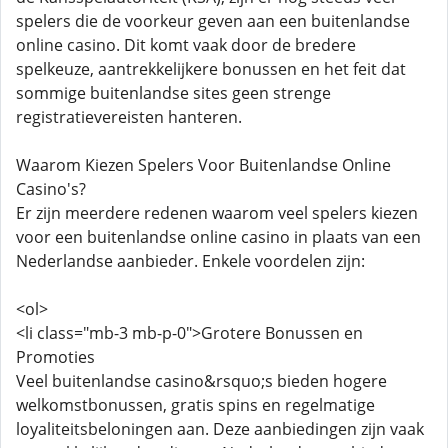
spelers die de voorkeur geven aan een buitenlandse
online casino. Dit komt vaak door de bredere
spelkeuze, aantrekkelijkere bonussen en het feit dat
sommige buitenlandse sites geen strenge
registratievereisten hanteren.
Waarom Kiezen Spelers Voor Buitenlandse Online
Casino's?
Er zijn meerdere redenen waarom veel spelers kiezen
voor een buitenlandse online casino in plaats van een
Nederlandse aanbieder. Enkele voordelen zijn:
<ol>
<li class="mb-3 mb-p-0">Grotere Bonussen en
Promoties
Veel buitenlandse casino&rsquo;s bieden hogere
welkomstbonussen, gratis spins en regelmatige
loyaliteitsbeloningen aan. Deze aanbiedingen zijn vaak