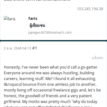
103.245.194.38
faris
ผู้เยี่ยมชม
japegec407@boxmach.com
#1
2 ธ.ค. 2568 04:13
แจ้งลบ
Honestly, I've never been what you'd call a go-getter.
Everyone around me was always hustling, building
careers, learning stuff. Me? I found it all exhausting.
I&rsquo;d bounce from one aimless job to another,
mostly living off occasional freelance gigs and, let's be
honest, the goodwill of friends and a very patient
girlfriend. My motto was pretty much "why do today