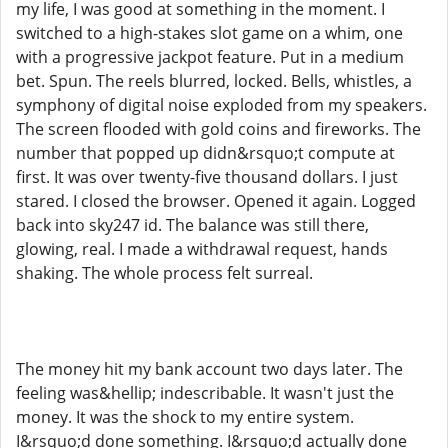
my life, I was good at something in the moment. I
switched to a high-stakes slot game on a whim, one
with a progressive jackpot feature. Put in a medium
bet. Spun. The reels blurred, locked. Bells, whistles, a
symphony of digital noise exploded from my speakers.
The screen flooded with gold coins and fireworks. The
number that popped up didn&rsquo;t compute at
first. It was over twenty-five thousand dollars. I just
stared. I closed the browser. Opened it again. Logged
back into sky247 id. The balance was still there,
glowing, real. I made a withdrawal request, hands
shaking. The whole process felt surreal.
The money hit my bank account two days later. The
feeling was&hellip; indescribable. It wasn't just the
money. It was the shock to my entire system.
I&rsquo;d done something. I&rsquo;d actually done