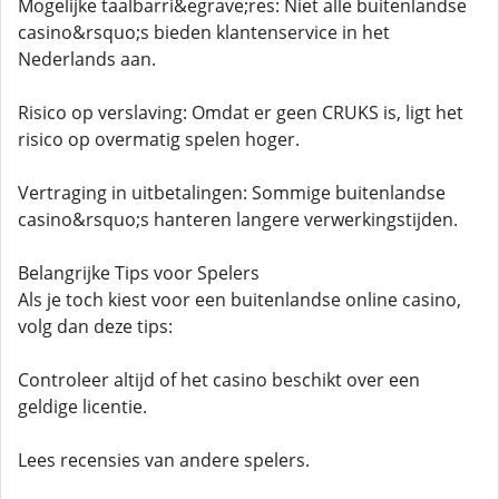
Mogelijke taalbarri&egrave;res: Niet alle buitenlandse
casino&rsquo;s bieden klantenservice in het
Nederlands aan.
Risico op verslaving: Omdat er geen CRUKS is, ligt het
risico op overmatig spelen hoger.
Vertraging in uitbetalingen: Sommige buitenlandse
casino&rsquo;s hanteren langere verwerkingstijden.
Belangrijke Tips voor Spelers
Als je toch kiest voor een buitenlandse online casino,
volg dan deze tips:
Controleer altijd of het casino beschikt over een
geldige licentie.
Lees recensies van andere spelers.