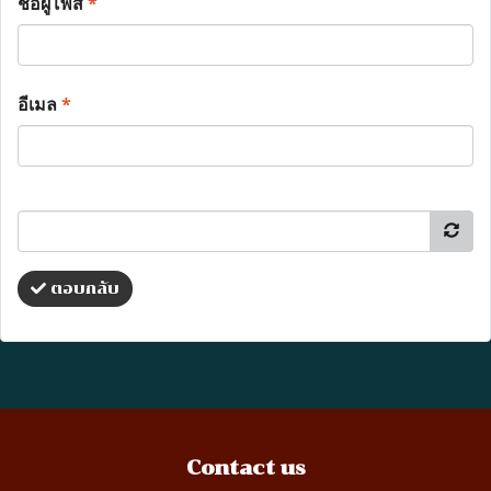
ชื่อผู้โพส
*
อีเมล
*
ตอบกลับ
Contact us