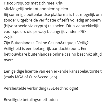
risico&rsquo;s met zich mee.</li>
<li>Mogelijkheid tot anoniem spelen
Bij sommige buitenlandse platforms is het mogelijk om
zonder uitgebreide verificatie of zelfs volledig anoniem
(bijvoorbeeld via crypto) te spelen. Dit is aantrekkelijk
voor spelers die privacy belangrijk vinden.</li>
</ol>
Zijn Buitenlandse Online Casino&rsquo;s Veilig?
Veiligheid is een belangrijk aandachtspunt. Een
betrouwbare buitenlandse online casino beschikt altijd
over:
Een geldige licentie van een erkende kansspelautoriteit
(zoals MGA of Cura&ccedil;ao)
Versleutelde verbinding (SSL-technologie)
Beveiligde betalingsmethoden