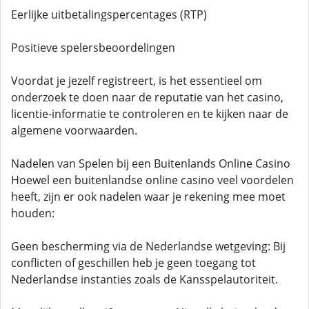
Eerlijke uitbetalingspercentages (RTP)
Positieve spelersbeoordelingen
Voordat je jezelf registreert, is het essentieel om
onderzoek te doen naar de reputatie van het casino,
licentie-informatie te controleren en te kijken naar de
algemene voorwaarden.
Nadelen van Spelen bij een Buitenlands Online Casino
Hoewel een buitenlandse online casino veel voordelen
heeft, zijn er ook nadelen waar je rekening mee moet
houden:
Geen bescherming via de Nederlandse wetgeving: Bij
conflicten of geschillen heb je geen toegang tot
Nederlandse instanties zoals de Kansspelautoriteit.