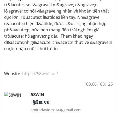
tr&iacute;, so t&agrave;i m&agrave; c&ograve;n
l&agrave; cơ hội v&agrave;ng nhận về khoản tiền thật
cực lớn, r&uacute;t l&atilde;i liền tay. Nh&agrave;
c&aacute;i hiện đ&atilde; được c&ocirc;ng nhận hợp
ph&aacute;p, hứa hẹn mang đến trải nghiệm giải
tr&iacute; h&agrave;ng đầu. Tham khảo ngay
đ&aacute;nh gi&aacute; ch&acirc;n thực về s&agrave;n
cược, nhập cuộc chơi tự tin.
Website :
https://58win2.us/
103.66.169.125
58WIN
ผู้เยี่ยมชม
smithdavidm166@gmail.com