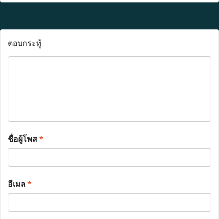
ตอบกระทู้
ชื่อผู้โพส
*
อีเมล
*