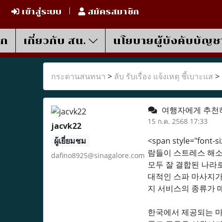
เข้าสู่ระบบ
สมัครสมาชิก
รก
เกี่ยวกับ สน.
นโยบายผู้บังคับบัญช
กระดานสนทนา
>
ลับ รับเรื่อง แจ้งเหตุ ชี้เบาะแส
>
여행자에게 추천하
15 ก.ค. 2568 17:33
jacvk22
ผู้เยี่ยมชม
<span style="font
람들이 스트레스 해소
dafino8925@sinagalore.com
모두 잘 결합된 나라
대적인 스파 마사지가
지 서비스의 종류가 
한국에서 제공되는 마사