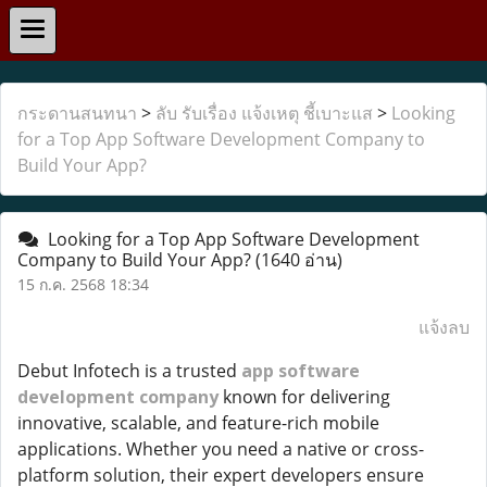
กระดานสนทนา
>
ลับ รับเรื่อง แจ้งเหตุ ชี้เบาะแส
>
Looking
for a Top App Software Development Company to
Build Your App?
Looking for a Top App Software Development
Company to Build Your App?
(1640 อ่าน)
15 ก.ค. 2568 18:34
แจ้งลบ
Debut Infotech is a trusted
app software
development company
known for delivering
innovative, scalable, and feature-rich mobile
applications. Whether you need a native or cross-
platform solution, their expert developers ensure