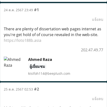
#1
24 ต.ค. 2567 23:49
แจ้งลบ
There are plenty of dissertation web pages internet as
you're get hold of of course revealed in the web-site.
https://loto188b.asia
202.47.49.77
Ahmed Raza
ผู้เยี่ยมชม
kisifoh114@beeplush.com
#2
25 ต.ค. 2567 02:53
แจ้งลบ