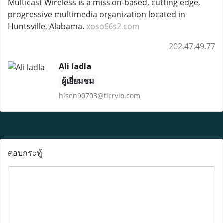
Multicast Wireless is a mission-based, cutting edge,
progressive multimedia organization located in
Huntsville, Alabama.
xoso66s2.com
202.47.49.77
Ali ladla
ผู้เยี่ยมชม
hisen90703@tiervio.com
ตอบกระทู้