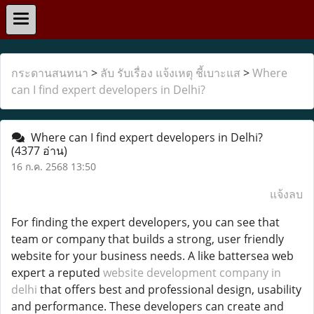
กระดานสนทนา
>
ลับ รับเรื่อง แจ้งเหตุ ชี้เบาะแส
>
Where
can I find expert developers in Delhi?
Where can I find expert developers in Delhi?
(4377 อ่าน)
16 ก.ค. 2568 13:50
แจ้งลบ
For finding the expert developers, you can see that
team or company that builds a strong, user friendly
website for your business needs. A like battersea web
expert a reputed
website development company in
delhi
that offers best and professional design, usability
and performance. These developers can create and