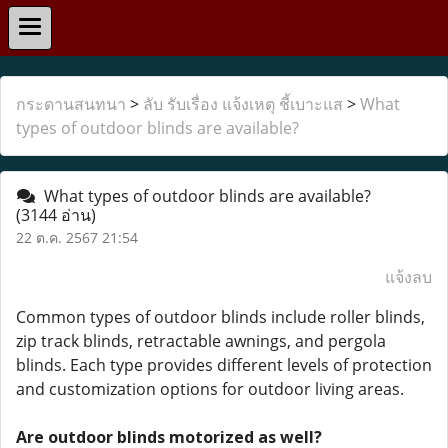
กระดานสนทนา
>
ลับ รับเรื่อง แจ้งเหตุ ชี้เบาะแส
>
What
types of outdoor blinds are available?
What types of outdoor blinds are available?
(3144 อ่าน)
22 ต.ค. 2567 21:54
แจ้งลบ
Common types of outdoor blinds include roller blinds,
zip track blinds, retractable awnings, and pergola
blinds. Each type provides different levels of protection
and customization options for outdoor living areas.
Are outdoor blinds motorized as well?