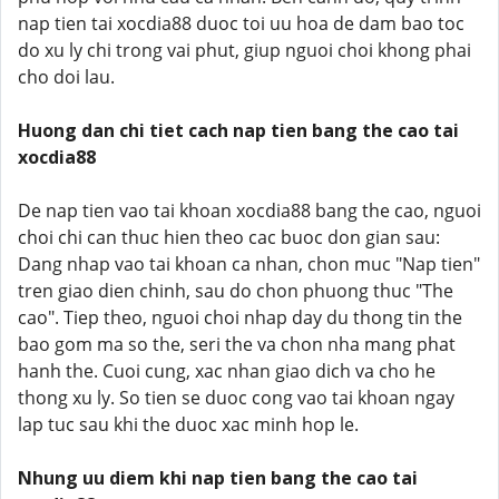
nap tien tai xocdia88 duoc toi uu hoa de dam bao toc
do xu ly chi trong vai phut, giup nguoi choi khong phai
cho doi lau.
Huong dan chi tiet cach nap tien bang the cao tai
xocdia88
De nap tien vao tai khoan xocdia88 bang the cao, nguoi
choi chi can thuc hien theo cac buoc don gian sau:
Dang nhap vao tai khoan ca nhan, chon muc "Nap tien"
tren giao dien chinh, sau do chon phuong thuc "The
cao". Tiep theo, nguoi choi nhap day du thong tin the
bao gom ma so the, seri the va chon nha mang phat
hanh the. Cuoi cung, xac nhan giao dich va cho he
thong xu ly. So tien se duoc cong vao tai khoan ngay
lap tuc sau khi the duoc xac minh hop le.
Nhung uu diem khi nap tien bang the cao tai