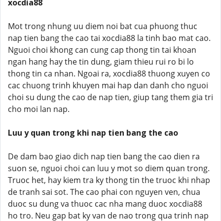
xocdia88
Mot trong nhung uu diem noi bat cua phuong thuc
nap tien bang the cao tai xocdia88 la tinh bao mat cao.
Nguoi choi khong can cung cap thong tin tai khoan
ngan hang hay the tin dung, giam thieu rui ro bi lo
thong tin ca nhan. Ngoai ra, xocdia88 thuong xuyen co
cac chuong trinh khuyen mai hap dan danh cho nguoi
choi su dung the cao de nap tien, giup tang them gia tri
cho moi lan nap.
Luu y quan trong khi nap tien bang the cao
De dam bao giao dich nap tien bang the cao dien ra
suon se, nguoi choi can luu y mot so diem quan trong.
Truoc het, hay kiem tra ky thong tin the truoc khi nhap
de tranh sai sot. The cao phai con nguyen ven, chua
duoc su dung va thuoc cac nha mang duoc xocdia88
ho tro. Neu gap bat ky van de nao trong qua trinh nap