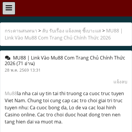
กระดานสนทนา
>
ลับ รับเรื่อง แจ้งเหตุ ชี้เบาะแส
>
MU88 |
Link Vào Mu88 Com Trang Chủ Chính Thức 2026
MU88 | Link Vào Mu88 Com Trang Chủ Chính Thức
2026
(71 อ่าน)
28 พ.ค. 2569 13:31
แจ้งลบ
Mu88
la nha cai uy tin tai thi truong ca cuoc truc tuyen
Viet Nam. Chung toi cung cap cac tro choi giai tri truc
tuyen nhu: Ca cuoc bong da, Lo de va cac loai hinh
Casino online. Cac tro choi duoc hoat dong tren nen
tang hien dai va muot ma.