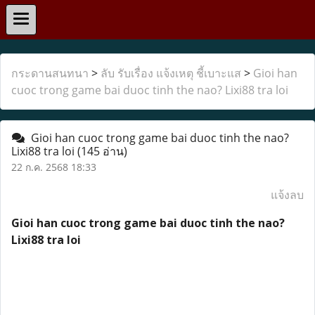
กระดานสนทนา
>
ลับ รับเรื่อง แจ้งเหตุ ชี้เบาะแส
>
Gioi han
cuoc trong game bai duoc tinh the nao? Lixi88 tra loi
Gioi han cuoc trong game bai duoc tinh the nao?
Lixi88 tra loi
(145 อ่าน)
22 ก.ค. 2568 18:33
แจ้งลบ
Gioi han cuoc trong game bai duoc tinh the nao?
Lixi88 tra loi