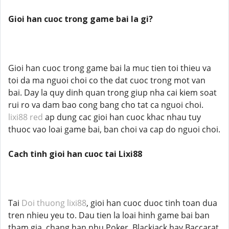
Gioi han cuoc trong game bai la gi?
Gioi han cuoc trong game bai la muc tien toi thieu va
toi da ma nguoi choi co the dat cuoc trong mot van
bai. Day la quy dinh quan trong giup nha cai kiem soat
rui ro va dam bao cong bang cho tat ca nguoi choi.
lixi88 red
ap dung cac gioi han cuoc khac nhau tuy
thuoc vao loai game bai, ban choi va cap do nguoi choi.
Cach tinh gioi han cuoc tai Lixi88
Tai
Doi thuong lixi88
, gioi han cuoc duoc tinh toan dua
tren nhieu yeu to. Dau tien la loai hinh game bai ban
tham gia, chang han nhu Poker, Blackjack hay Baccarat