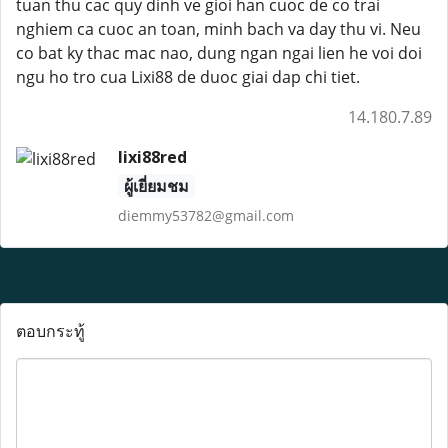
tuan thu cac quy dinh ve gioi han cuoc de co trai
nghiem ca cuoc an toan, minh bach va day thu vi. Neu
co bat ky thac mac nao, dung ngan ngai lien he voi doi
ngu ho tro cua Lixi88 de duoc giai dap chi tiet.
14.180.7.89
lixi88red
ผู้เยี่ยมชม
diemmy53782@gmail.com
ตอบกระทู้