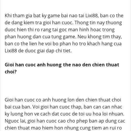
Khi tham gia bat ky game bai nao tai Lixi88, ban co the
de dang kiem tra gioi han cuoc. Thong tin nay thuong
duoc hien thi ro rang tai goc man hinh hoac trong
phan huong dan cua tung game. Neu khong tim thay,
ban co the lien he voi bo phan ho tro khach hang cua
Lixi88 de duoc giai dap chi tiet.
Gioi han cuoc anh huong the nao den chien thuat
choi?
Gioi han cuoc co anh huong lon den chien thuat choi
bai cua ban. Voi gioi han cuoc thap, ban can can nhac
ky luong hon ve cach dat cuoc de toi uu hoa loi nhuan.
Nguoc lai, gioi han cuoc cao cho phep ban ap dung cac
chien thuat mao hiem hon nhung cung tiem an rui ro