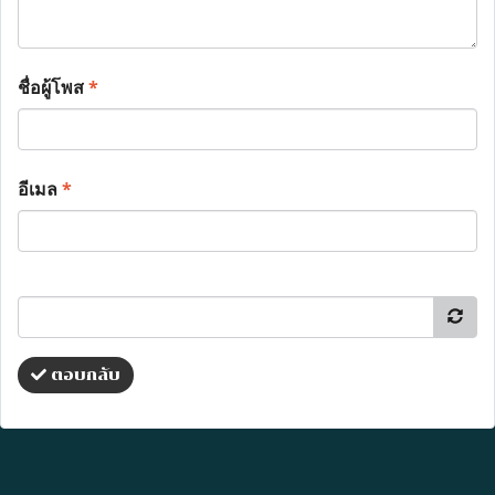
ชื่อผู้โพส
*
อีเมล
*
ตอบกลับ