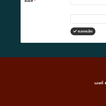
อีเมล
*
ตอบกลับ
เลขที