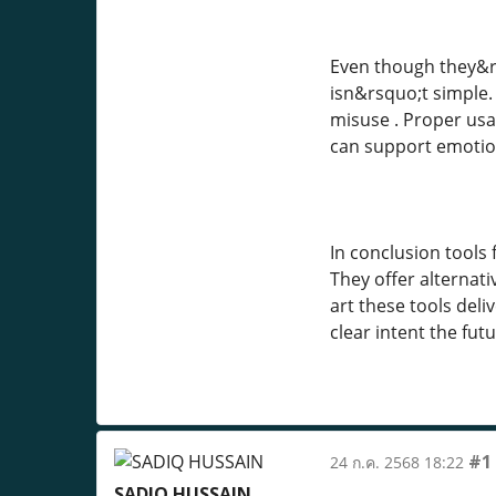
Even though they&rs
isn&rsquo;t simple.
misuse . Proper usa
can support emotion
In conclusion tools
They offer alternat
art these tools del
clear intent the futu
#1
24 ก.ค. 2568 18:22
SADIQ HUSSAIN