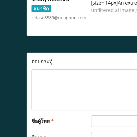
[size= 14px]An extr
สมาชิก
unfiltered ai image
retase8589@nongnue.com
ตอบกระทู้
ชื่อผู้โพส
*