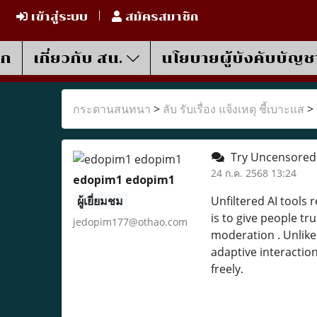
เข้าสู่ระบบ
สมัครสมาชิก
รก
เกี่ยวกับ สน.
นโยบายผู้บังคับบัญช
กระดานสนทนา
>
ลับ รับเรื่อง แจ้งเหตุ ชี้เบาะแส
>
Try Uncensored A
24 ก.ค. 2568 13:24
edopim1 edopim1
ผู้เยี่ยมชม
Unfiltered AI tools
is to give people t
jedopim177@othao.com
moderation . Unlike
adaptive interaction
freely.