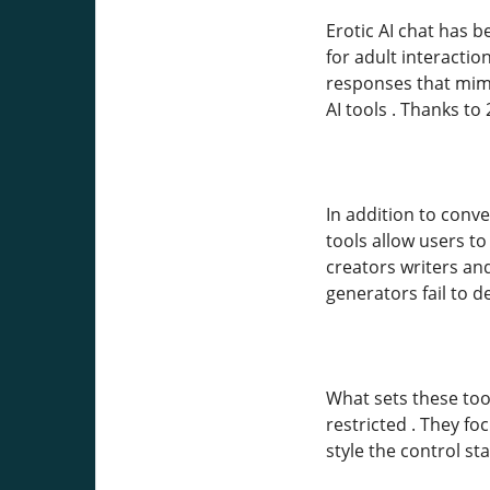
Erotic AI chat has 
for adult interacti
responses that mimi
AI tools . Thanks t
In addition to conv
tools allow users t
creators writers and
generators fail to d
What sets these too
restricted . They fo
style the control st