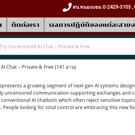
สน.หนองแขม 0-2429-3103 , 
า
ติดต่อเรา
ผลการปฎิบัติของแต่ละสาย
Try Uncensored AI Chat – Private & Free
I Chat – Private & Free
(141 อ่าน)
 represents a growing segment of next-gen AI systems design
ruly uncensored communication supporting exchanges and crea
 conventional AI chatbots which often reject sensitive topi
. People looking for total control are embracing this new f