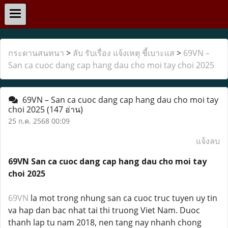
กระดานสนทนา
>
ลับ รับเรื่อง แจ้งเหตุ ชี้เบาะแส
>
69VN –
San ca cuoc dang cap hang dau cho moi tay choi 2025
69VN – San ca cuoc dang cap hang dau cho moi tay
choi 2025
(147 อ่าน)
25 ก.ค. 2568 00:09
แจ้งลบ
69VN San ca cuoc dang cap hang dau cho moi tay
choi 2025
69VN
la mot trong nhung san ca cuoc truc tuyen uy tin
va hap dan bac nhat tai thi truong Viet Nam. Duoc
thanh lap tu nam 2018, nen tang nay nhanh chong