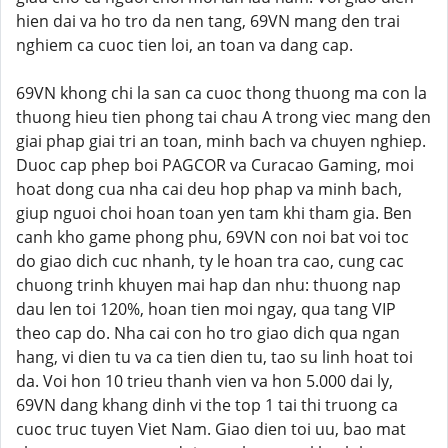
hien dai va ho tro da nen tang, 69VN mang den trai
nghiem ca cuoc tien loi, an toan va dang cap.
69VN khong chi la san ca cuoc thong thuong ma con la
thuong hieu tien phong tai chau A trong viec mang den
giai phap giai tri an toan, minh bach va chuyen nghiep.
Duoc cap phep boi PAGCOR va Curacao Gaming, moi
hoat dong cua nha cai deu hop phap va minh bach,
giup nguoi choi hoan toan yen tam khi tham gia. Ben
canh kho game phong phu, 69VN con noi bat voi toc
do giao dich cuc nhanh, ty le hoan tra cao, cung cac
chuong trinh khuyen mai hap dan nhu: thuong nap
dau len toi 120%, hoan tien moi ngay, qua tang VIP
theo cap do. Nha cai con ho tro giao dich qua ngan
hang, vi dien tu va ca tien dien tu, tao su linh hoat toi
da. Voi hon 10 trieu thanh vien va hon 5.000 dai ly,
69VN dang khang dinh vi the top 1 tai thi truong ca
cuoc truc tuyen Viet Nam. Giao dien toi uu, bao mat