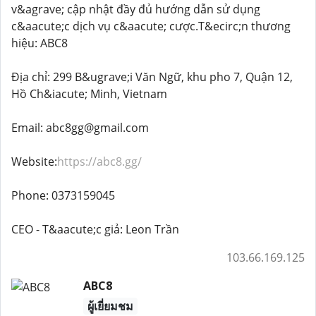
v&agrave; cập nhật đầy đủ hướng dẫn sử dụng
c&aacute;c dịch vụ c&aacute; cược.T&ecirc;n thương
hiệu: ABC8
Địa chỉ: 299 B&ugrave;i Văn Ngữ, khu pho 7, Quận 12,
Hồ Ch&iacute; Minh, Vietnam
Email: abc8gg@gmail.com
Website:
https://abc8.gg/
Phone: 0373159045
CEO - T&aacute;c giả: Leon Trần
103.66.169.125
ABC8
ผู้เยี่ยมชม