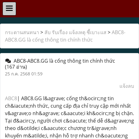
กระดานสนทนา
>
ลับ รับเรื่อง แจ้งเหตุ ชี้เบาะแส
>
ABC8-
ABC8.GG là cổng thông tin chính thức
ABC8-ABC8.GG là cổng thông tin chính thức
(167 อ่าน)
25 ก.ค. 2568 01:59
แจ้งลบ
ABC8
| ABC8.GG l&agrave; cổng th&ocirc;ng tin
ch&iacute;nh thức, cung cấp địa chỉ truy cập mới nhất
v&agrave;o nh&agrave; c&aacute;i kh&ocirc;ng bị chặn.
Tại đ&acirc;y, người chơi c&oacute; thể dễ d&agrave;ng
theo d&otilde;i c&aacute;c chương tr&igrave;nh
khuyến m&atilde;i, nhận hỗ trợ nhanh ch&oacute;ng