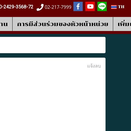
02-217-7999
0-2429-3568-72
TH
งาน
การมีส่วนร่วมของหัวหน้าหน่วย
เพิ่
แจ้งลบ