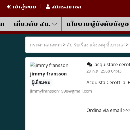
เข้าสู่ระบบ
สมัครสมาชิก
รก
เกี่ยวกับ สน.
นโยบายผู้บังคับบัญช
กระดานสนทนา
>
ลับ รับเรื่อง แจ้งเหตุ ชี้เบาะแส
>
acquistare ‎cerot
29 ก.ค. 2568 04:43
jimmy fransson
ผู้เยี่ยมชม
Acquista Cerotti al 
jimmyfransson1998@gmail.com
Ordina via email >