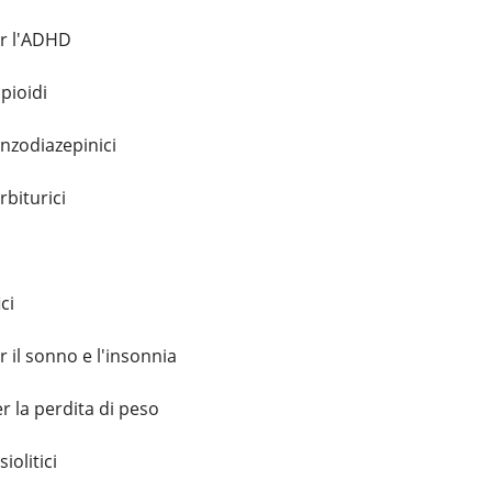
r l'ADHD
pioidi
nzodiazepinici
biturici
ci
 il sonno e l'insonnia
r la perdita di peso
olitici